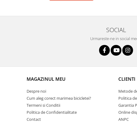
Roți spate
Set roți
Accesorii roți
Roți față
SOCIAL
Schimbătoare
Urmareste-ne in social me
Schimbătoare față
Schimbătoare spate
Piese schimbătoare
Șei
Tije sa
MAGAZINUL MEU
CLIENTI
Tije telescopice
Despre noi
Metode de
Coliere tije șa
Cum aleg corect marimea bicicletei?
Politica d
Manete tije telescopice
Termeni si Conditii
Garantia 
Piese tije sa
Politica de Confidentialitate
Online dis
Tije fixe
Contact
ANPC
Tubeless și soluții anti-pană
Amortizoare spate