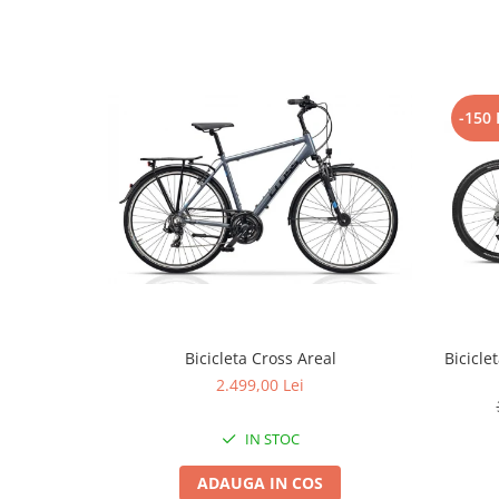
Lanțuri
Za conectare rapidă
Manete Schimbător, Frâna, Combo
-150 
Manete frână
Manete combo
Piese manete
Manete schimbător
Manșoane și ghidolină
Ghidolină
Accesorii
Manșoane
Bicicleta Cross Areal
Bicicle
Pedale
2.499,00 Lei
Pinioane
Pipe
IN STOC
Roți
ADAUGA IN COS