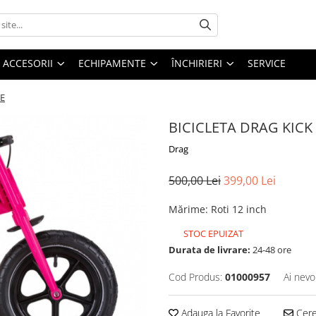
ACCESORII
ECHIPAMENTE
ÎNCHIRIERI
SERVICE
TE
BICICLETA DRAG KICK
Drag
500,00 Lei
399,00 Lei
Mărime
:
Roti 12 inch
STOC EPUIZAT
Durata de livrare:
24-48 ore
Cod Produs:
01000957
Ai nevo
Adauga la Favorite
Cere 