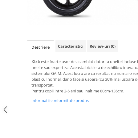
Accesorii
Diverse
Camere
Pompe
Încălțăminte
Cuvete (headset)
Produse întreținere
Frâne
Scaune copii
Frâne pe jantă
Scule și dispozitive
Discuri (rotoare)
Caracteristici
Review-uri
(0)
Sisteme antifurt
Descriere
Plăcuțe frână
Sonerii
Saboți
Kick
este foarte usor de asamblat datorita uneltei incluse 
Suporți și portbagaje auto
unelte sau expertiza. Aceasta bicicleta de echilibru inovato
Piese frâne
sistemului GAIM. Acest lucru are ca rezultat nu numai o re
Frâne pe disc
plasticul normal, dar o face si usoara (cu 30% mai usoara d
Furci
transportat.
Pentru copii intre 2-5 ani sau inaltime 80cm-135cm.
Furci fixe
Informatii conformitate produs
Piese furci
Furci cu suspensie
Ghidaje și întinzătoare lanț
Ghidoane și atașabile
Jante