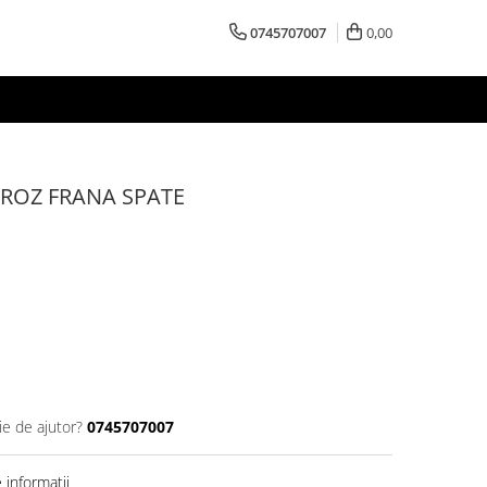
0745707007
0,00
 ROZ FRANA SPATE
ie de ajutor?
0745707007
informatii