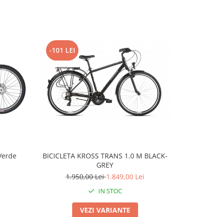
-101 LEI
Verde
BICICLETA KROSS TRANS 1.0 M BLACK-
BMX WE T
GREY
1.950,00 Lei
1.849,00 Lei
IN STOC
VEZI VARIANTE