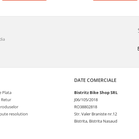
dia
DATE COMERCIALE
 Plata
Bistritz Bike Shop SRL
e Retur
J06/105/2018
Produselor
RO38802818
pute resolution
Str. Valer Braniste nr.12
Bistrita, Bistrita Nasaud