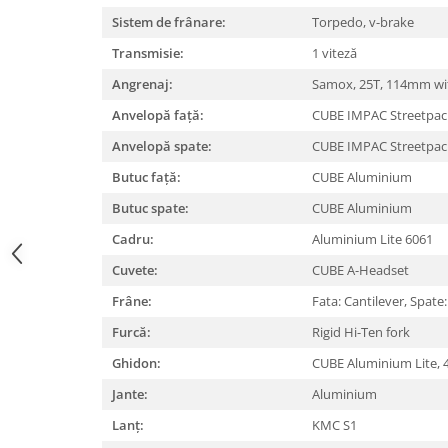
Sistem de frânare:
Torpedo, v-brake
Lanțuri
Transmisie:
1 viteză
Za conectare rapidă
Manete Schimbător, Frâna, Combo
Angrenaj:
Samox, 25T, 114mm wi
Manete frână
Anvelopă față:
CUBE IMPAC Streetpac
Manete combo
Anvelopă spate:
CUBE IMPAC Streetpac
Piese manete
Butuc față:
CUBE Aluminium
Manete schimbător
Butuc spate:
CUBE Aluminium
Manșoane și ghidolină
Cadru:
Aluminium Lite 6061
Ghidolină
Cuvete:
CUBE A-Headset
Accesorii
Manșoane
Frâne:
Fata: Cantilever, Spat
Pedale
Furcă:
Rigid Hi-Ten fork
Pinioane
Ghidon:
CUBE Aluminium Lite
Pipe
Jante:
Aluminium
Roți
Lanț:
KMC S1