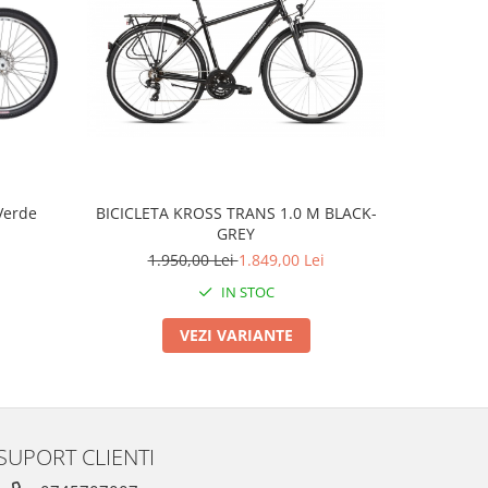
Verde
BICICLETA KROSS TRANS 1.0 M BLACK-
BMX WE T
GREY
1.950,00 Lei
1.849,00 Lei
IN STOC
VEZI VARIANTE
SUPORT CLIENTI