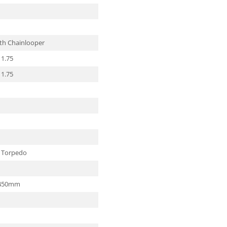
th Chainlooper
 1.75
 1.75
e: Torpedo
, 450mm