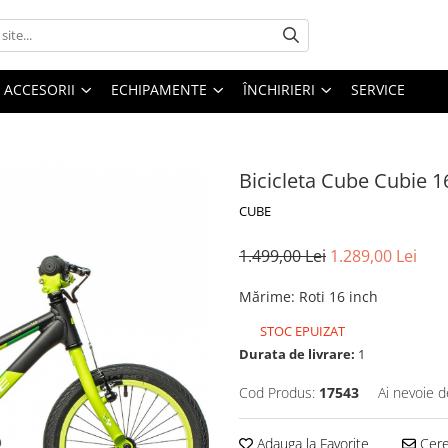
ACCESORII
ECHIPAMENTE
ÎNCHIRIERI
SERVICE
Bicicleta Cube Cubie 
CUBE
1.499,00 Lei
1.289,00 Lei
Mărime
:
Roti 16 inch
STOC EPUIZAT
Durata de livrare:
1
Cod Produs:
17543
Ai nevoie d
Adauga la Favorite
Cere 