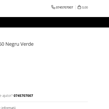
0745707007
0,00
160 Negru Verde
e ajutor?
0745707007
informatii