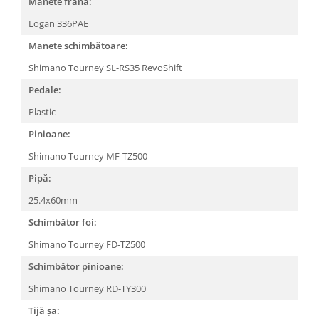
Manete frână:
Arcuri
Logan 336PAE
Groupset
Manete schimbătoare:
Shimano Tourney SL-RS35 RevoShift
Pedale:
Plastic
Pinioane:
Shimano Tourney MF-TZ500
Pipă:
25.4x60mm
Schimbător foi:
Shimano Tourney FD-TZ500
Schimbător pinioane:
Shimano Tourney RD-TY300
Tijă șa: