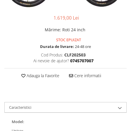
Accesorii
Diverse
Camere
Pompe
Încălțăminte
Cuvete (headset)
Produse întreținere
1.619,00 Lei
Frâne
Scaune copii
Mărime
:
Roti 24 inch
Frâne pe jantă
Scule și dispozitive
STOC EPUIZAT
Discuri (rotoare)
Sisteme antifurt
Durata de livrare:
24-48 ore
Plăcuțe frână
Sonerii
Cod Produs:
CLF202503
Saboți
Ai nevoie de ajutor?
0745707007
Suporți și portbagaje auto
Piese frâne
Frâne pe disc
Adauga la Favorite
Cere informatii
Furci
Furci fixe
Piese furci
Furci cu suspensie
Caracteristici
Ghidaje și întinzătoare lanț
Ghidoane și atașabile
Model:
Jante
Unisex