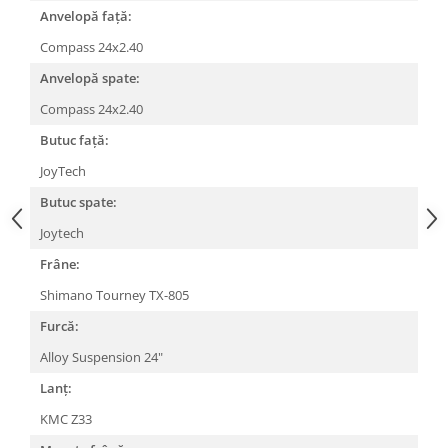
Roți spate
Anvelopă față:
Set roți
Compass 24x2.40
Accesorii roți
Anvelopă spate:
Roți față
Schimbătoare
Compass 24x2.40
Schimbătoare față
Butuc față:
Schimbătoare spate
JoyTech
Piese schimbătoare
Butuc spate:
Șei
Joytech
Tije sa
Frâne:
Tije telescopice
Shimano Tourney TX-805
Coliere tije șa
Furcă:
Manete tije telescopice
Piese tije sa
Alloy Suspension 24"
Tije fixe
Lanț:
Tubeless și soluții anti-pană
KMC Z33
Amortizoare spate