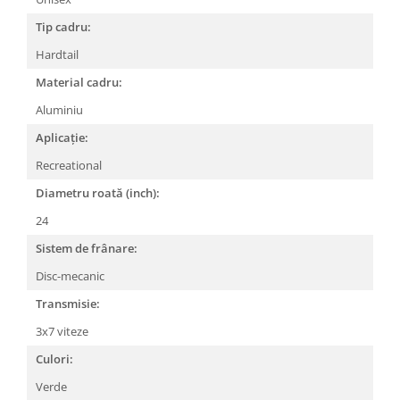
Lanțuri
Tip cadru:
Za conectare rapidă
Hardtail
Manete Schimbător, Frâna, Combo
Material cadru:
Manete frână
Aluminiu
Manete combo
Aplicație:
Piese manete
Recreational
Manete schimbător
Diametru roată (inch):
Manșoane și ghidolină
24
Ghidolină
Accesorii
Sistem de frânare:
Manșoane
Disc-mecanic
Pedale
Transmisie:
Pinioane
3x7 viteze
Pipe
Culori:
Roți
Verde