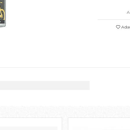
A
Adau