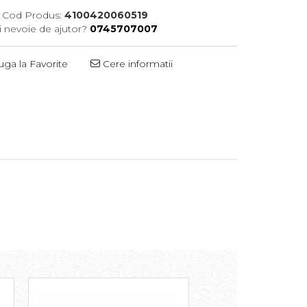
Cod Produs:
4100420060519
i nevoie de ajutor?
0745707007
ga la Favorite
Cere informatii