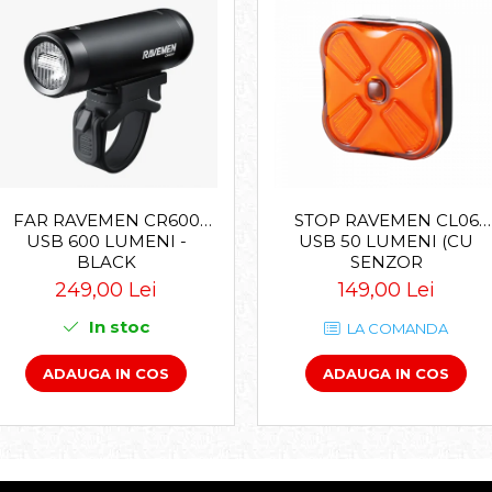
FAR RAVEMEN CR600
STOP RAVEMEN CL06
USB 600 LUMENI -
USB 50 LUMENI (CU
BLACK
SENZOR
ACCELEROMETRU) -
249,00 Lei
149,00 Lei
BLACK
In stoc
LA COMANDA
ADAUGA IN COS
ADAUGA IN COS