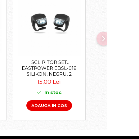
SCLIPITOR SET
CHEIE PINIOANE
EASTPOWER EBSL-018
BBB BTL01
SILIKON, NEGRU, 2
LOCKPLUG BTL-
LEDURI, BATERII
15,00 Lei
55,00 Le
(2XCR2032 INCLUSE)
In stoc
In sto
ADAUGA IN COS
ADAUGA IN 