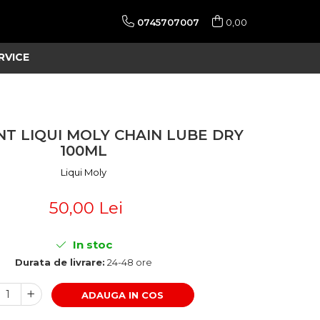
0745707007
0,00
RVICE
NT LIQUI MOLY CHAIN LUBE DRY
100ML
Liqui Moly
50,00 Lei
In stoc
Durata de livrare:
24-48 ore
ADAUGA IN COS