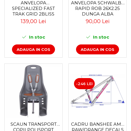
Accesorii
Diverse
Camere
ANVELOPA
ANVELOPA SCHWALBE
Pompe
SPECIALIZED FAST
RAPID ROB 26X2.25
Încălțăminte
Cuvete (headset)
TRAK GRID 2BLISS
DUNGA ALBA
Produse întreținere
READY T7 - 29X2.35
Frâne
139,00 Lei
90,00 Lei
BLACK - TUBELESS
Scaune copii
Frâne pe jantă
PLIABIL
Scule și dispozitive
Discuri (rotoare)
In stoc
In stoc
Plăcuțe frână
Sisteme antifurt
ADAUGA IN COS
ADAUGA IN COS
Saboți
Sonerii
Piese frâne
Suporți și portbagaje auto
Frâne pe disc
Furci
Furci fixe
-246 LEI
Piese furci
Furci cu suspensie
Ghidaje și întinzătoare lanț
Ghidoane și atașabile
Jante
SCAUN TRANSPORT
CADRU BANSHEE AMP
Lanțuri
COPII POLISPORT
RAW/ORANGE DECALS