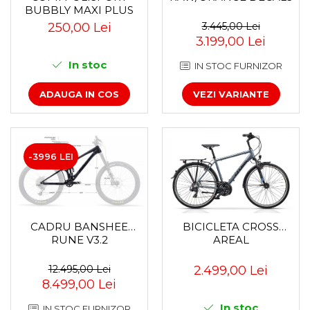
BUBBLY MAXI PLUS
Za conectare rapidă
CFS PRINDERE PE
250,00 Lei
3.445,00 Lei
Manete Schimbător, Frâna,
PORTBAGAJ - GRI-
3.199,00 Lei
Combo
MARO
In stoc
IN STOC FURNIZOR
Manete frână
Manete combo
ADAUGA IN COS
VEZI VARIANTE
Piese manete
Manete schimbător
Manșoane și ghidolină
Ghidolină
-3996 LEI
Accesorii
Manșoane
Pedale
CADRU BANSHEE
BICICLETA CROSS
Pinioane
RUNE V3.2
AREAL
Pipe
12.495,00 Lei
2.499,00 Lei
Roți
8.499,00 Lei
Roți spate
In stoc
Set roți
IN STOC FURNIZOR