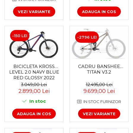
Accesorii roți
VEZI VARIANTE
ADAUGA IN COS
Roți față
Schimbătoare
Schimbătoare față
-150 LEI
Schimbătoare spate
-2796 LEI
Piese schimbătoare
Șei
Tije sa
CADRU BANSHEE
BICICLETA KROSS
Tije telescopice
TITAN V3.2
LEVEL 2.0 NAVY BLUE
Coliere tije șa
RED GLOSSY 2022
Manete tije telescopice
12.495,00 Lei
3.049,00 Lei
9.699,00 Lei
2.899,00 Lei
Piese tije sa
Tije fixe
In stoc
IN STOC FURNIZOR
Tubeless și soluții anti-pană
VEZI VARIANTE
ADAUGA IN COS
Amortizoare spate
Arcuri
Groupset