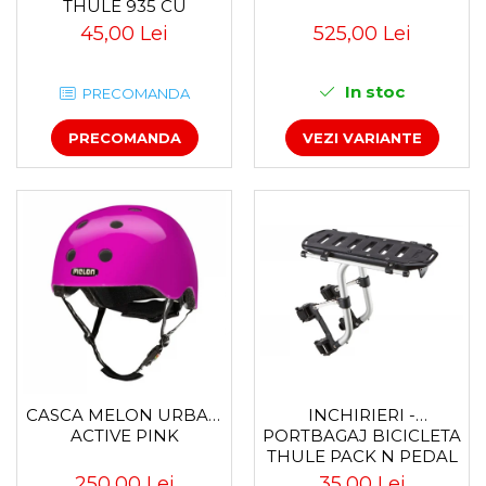
THULE 935 CU
PRINDERE PE
45,00 Lei
525,00 Lei
CARLIGUL DE
REMORCARE
In stoc
PRECOMANDA
PRECOMANDA
VEZI VARIANTE
CASCA MELON URBAN
INCHIRIERI -
ACTIVE PINK
PORTBAGAJ BICICLETA
THULE PACK N PEDAL
TOUR RACK
250,00 Lei
35,00 Lei