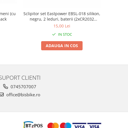
meni (cu
Sclipitor set Eastpower EBSL-018 silikon,
CHEIE PIN
lack
negru, 2 leduri, baterii (2xCR2032
L
incluse)
15,00 Lei
IN STOC
ADAUGA IN COS
SUPORT CLIENTI
0745707007
office@bisbike.ro