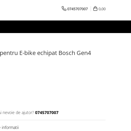
0745707007
0,00
 pentru E-bike echipat Bosch Gen4
Ai nevoie de ajutor?
0745707007
informatii