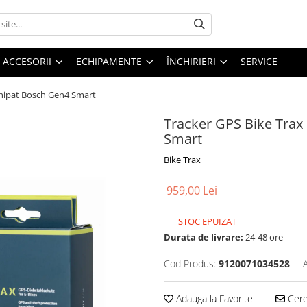
ACCESORII
ECHIPAMENTE
ÎNCHIRIERI
SERVICE
chipat Bosch Gen4 Smart
Tracker GPS Bike Trax
Smart
Bike Trax
959,00 Lei
STOC EPUIZAT
Durata de livrare:
24-48 ore
Cod Produs:
9120071034528
Adauga la Favorite
Cere 