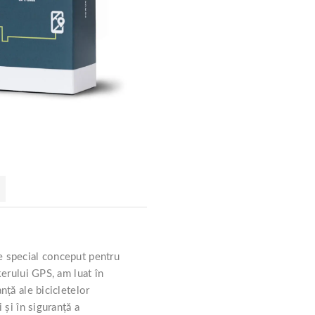
e special conceput pentru
kerului GPS, am luat în
nță ale bicicletelor
 și în siguranță a