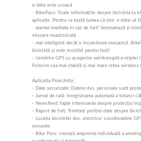
Roți spate
e-bike este scoasă
Set roți
- BikePass: Toate informațiile despre bicicleta ta el
Accesorii roți
aplicație. Pentru ca toată lumea să știe: e-bike-ul tă
Roți față
- alarma imediata in caz de furt! Semnalează și trim
Schimbătoare
mișcare neautorizată
Schimbătoare față
- mai inteligent decât o încuietoare mecanică. BikeT
bicicletă și este invizibil pentru hoți!
Schimbătoare spate
- Urmărire GPS cu acoperire neîntreruptă a rețelei în
Piese schimbătoare
Folosim cea mai stabilă și mai mare rețea wireless 
Șei
Tije sa
Aplicația PowUnity:
Tije telescopice
- Date securizate: Datele dvs. personale sunt prote
Coliere tije șa
- Jurnal de rută: înregistrarea automată a tuturor că
Manete tije telescopice
- Newsfeed: fapte interesante despre protecția împo
- Raport de furt: Trimiteți poliției date despre bicicl
Piese tije sa
- Locația bicicletei dvs. electrice: coordonatele GP
Tije fixe
secunde.
Tubeless și soluții anti-pană
- Bike Pass: creează amprenta individuală a anvelope
Amortizoare spate