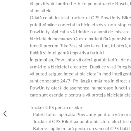
dispozitivului antifurt e-bike pe motoarele Bosch,
Lanțuri
si pe altele.
Za conectare rapidă
Odată ce ați instalat tracker-ul GPS PowUnity BikeTr
Manete Schimbător, Frâna, Combo
puteți rămâne conectat la bicicleta dvs. non-stop cu
PowUnity. Aplicația vă trimite o alarmă de mișcare
Manete frână
bicicleta dumneavoastră este mutată fără permisi
Manete combo
funcții precum BikePass și alerta de furt, îți oferă
Piese manete
fiabilă și inteligentă împotriva furtului.
Manete schimbător
În primul an, PowUnity vă oferă gratuit tariful de d
Manșoane și ghidolină
urmărire a bicicletei electrice! După ce v-ați înregi
Ghidolină
vă puteți asigura imediat bicicleta în mod inteligen
Accesorii
sunt conectate 24/7. Pe lângă urmărirea în direct și 
Manșoane
PowUnity oferă, de asemenea, numeroase funcții și 
Pedale
care sunt esențiale pentru a vă proteja bicicleta ele
Pinioane
Tracker GPS pentru e-bike
Pipe
- Puteți folosi aplicația PowUnity pentru a vă moni
- Trackerul GPS BikeTrax pentru biciclete electrice
Roți
- Baterie suplimentară pentru un semnal GPS fiabil c