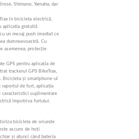
 Brose, Shimano, Yamaha, dar
ax în bicicleta electrică,
 aplicația gratuită
 cu un mesaj push imediat ce
unea dumneavoastră. Cu
, de asemenea, protecție
ate GPS pentru aplicația de
strat trackerul GPS BikeTrax,
t. Bicicleta și smartphone-ul
raportul de furt, aplicația
caracteristici suplimentare
ctrică împotriva furtului.
toriza bicicleta de oriunde
 este ascuns de hoți
hiar și atunci când bateria