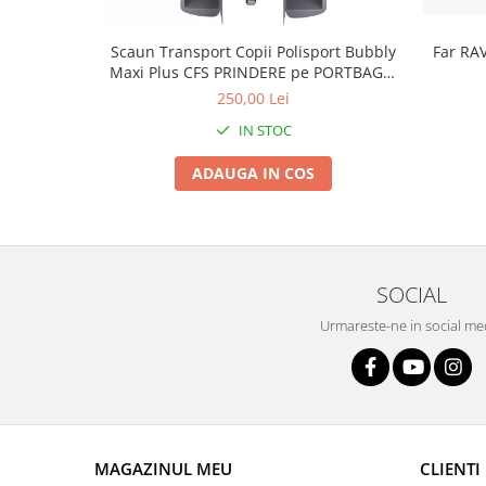
Scaun Transport Copii Polisport Bubbly
Far RA
Maxi Plus CFS PRINDERE pe PORTBAGAJ
- Gri-Maro
250,00 Lei
IN STOC
ADAUGA IN COS
SOCIAL
Urmareste-ne in social me
MAGAZINUL MEU
CLIENTI