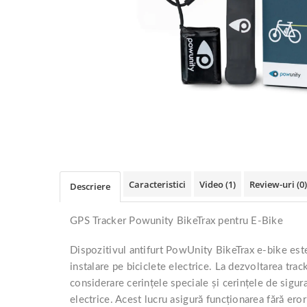
Accesorii
Diverse
Camere
Pompe
Încălțăminte
Cuvete (headset)
Produse întreținere
Frâne
Scaune copii
Frâne pe jantă
Scule și dispozitive
Discuri (rotoare)
Sisteme antifurt
Plăcuțe frână
Sonerii
Saboți
Suporți și portbagaje auto
Piese frâne
Frâne pe disc
Caracteristici
Video
(1)
Review-uri
(0)
Furci
Descriere
Furci fixe
GPS Tracker Powunity BikeTrax pentru E-Bike
Piese furci
Furci cu suspensie
Dispozitivul antifurt PowUnity BikeTrax e-bike est
Ghidaje și întinzătoare lanț
instalare pe biciclete electrice. La dezvoltarea trac
Ghidoane și atașabile
considerare cerințele speciale și cerințele de sigura
electrice. Acest lucru asigură funcționarea fără erori
Jante