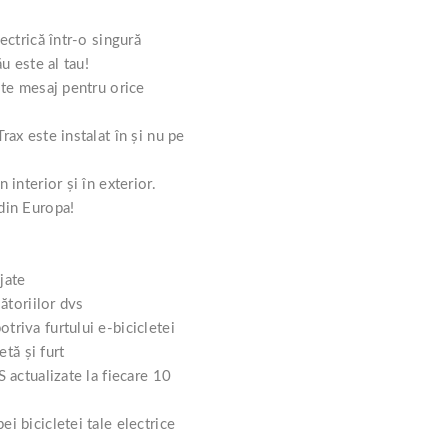
ectrică într-o singură
u este al tau!
ite mesaj pentru orice
rax este instalat în și nu pe
 interior și în exterior.
din Europa!
jate
lătoriilor dvs
triva furtului e-bicicletei
etă și furt
S actualizate la fiecare 10
i bicicletei tale electrice