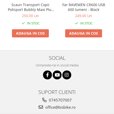
Scaun Transport Copii
Far RAVEMEN CR600 USB
Polisport Bubbly Maxi Plus
600 lumeni - Black
CFS PRINDERE pe
250,00 Lei
249,00 Lei
PORTBAGAJ - Gri-Maro
IN STOC
IN STOC
ADAUGA IN COS
ADAUGA IN COS
SOCIAL
Urmareste-ne in social media
SUPORT CLIENTI
0745707007
office@bisbike.ro