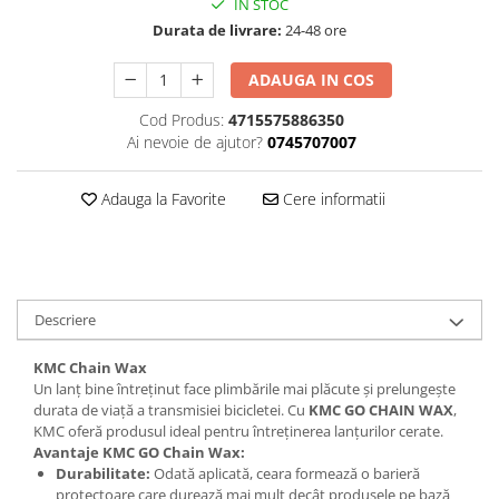
IN STOC
Lanțuri
Durata de livrare:
24-48 ore
Za conectare rapidă
ADAUGA IN COS
Manete Schimbător, Frâna, Combo
Cod Produs:
4715575886350
Manete frână
Ai nevoie de ajutor?
0745707007
Manete combo
Piese manete
Adauga la Favorite
Cere informatii
Manete schimbător
Manșoane și ghidolină
Ghidolină
Accesorii
Descriere
Manșoane
Pedale
KMC Chain Wax
Un lanț bine întreținut face plimbările mai plăcute și prelungește
Pinioane
durata de viață a transmisiei bicicletei. Cu
KMC GO CHAIN WAX
,
KMC oferă produsul ideal pentru întreținerea lanțurilor cerate.
Pipe
Avantaje KMC GO Chain Wax:
Roți
Durabilitate:
Odată aplicată, ceara formează o barieră
protectoare care durează mai mult decât produsele pe bază