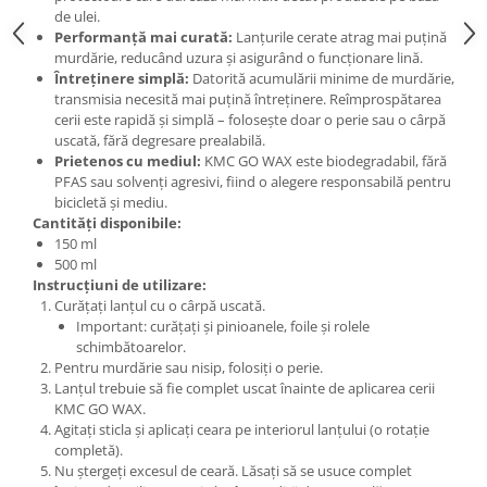
Roți spate
de ulei.
Set roți
Performanță mai curată:
Lanțurile cerate atrag mai puțină
murdărie, reducând uzura și asigurând o funcționare lină.
Accesorii roți
Întreținere simplă:
Datorită acumulării minime de murdărie,
Roți față
transmisia necesită mai puțină întreținere. Reîmprospătarea
Schimbătoare
cerii este rapidă și simplă – folosește doar o perie sau o cârpă
uscată, fără degresare prealabilă.
Schimbătoare față
Prietenos cu mediul:
KMC GO WAX este biodegradabil, fără
Schimbătoare spate
PFAS sau solvenți agresivi, fiind o alegere responsabilă pentru
bicicletă și mediu.
Piese schimbătoare
Cantități disponibile:
Șei
150 ml
500 ml
Tije sa
Instrucțiuni de utilizare:
Tije telescopice
Curățați lanțul cu o cârpă uscată.
Important: curățați și pinioanele, foile și rolele
Coliere tije șa
schimbătoarelor.
Manete tije telescopice
Pentru murdărie sau nisip, folosiți o perie.
Piese tije sa
Lanțul trebuie să fie complet uscat înainte de aplicarea cerii
KMC GO WAX.
Tije fixe
Agitați sticla și aplicați ceara pe interiorul lanțului (o rotație
Tubeless și soluții anti-pană
completă).
Nu ștergeți excesul de ceară. Lăsați să se usuce complet
Amortizoare spate