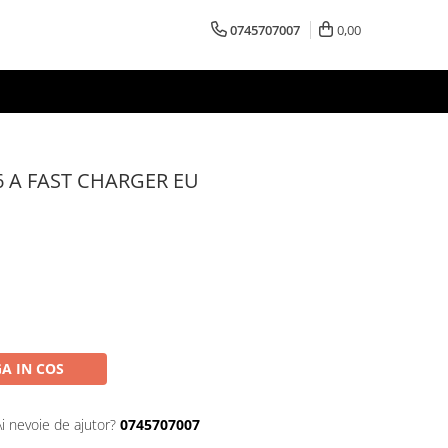
0745707007
0,00
 A FAST CHARGER EU
A IN COS
Ai nevoie de ajutor?
0745707007