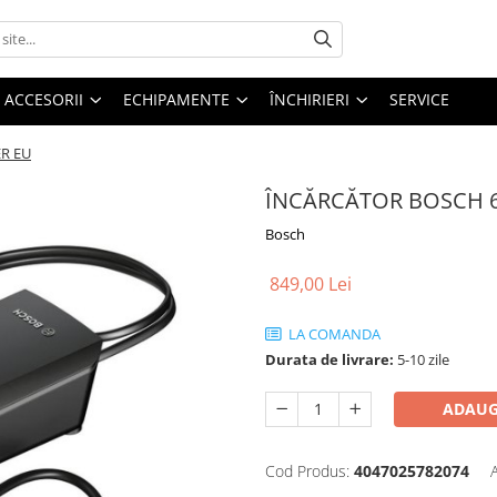
ACCESORII
ECHIPAMENTE
ÎNCHIRIERI
SERVICE
R EU
ÎNCĂRCĂTOR BOSCH 6
Bosch
849,00 Lei
LA COMANDA
Durata de livrare:
5-10 zile
ADAUG
Cod Produs:
4047025782074