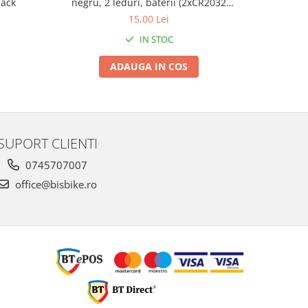
lack
negru, 2 leduri, baterii (2xCR2032
L
incluse)
15,00 Lei
IN STOC
ADAUGA IN COS
SUPORT CLIENTI
0745707007
office@bisbike.ro