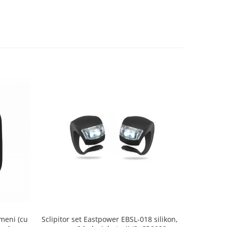
meni (cu
Sclipitor set Eastpower EBSL-018 silikon,
CHEIE PIN