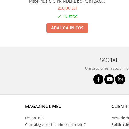
Roți spate
Maxi Plus CFS PRINDERE pe PORTBAGAJ
- Gri-Maro
250,00 Lei
Set roți
Accesorii roți
IN STOC
Roți față
ADAUGA IN COS
Schimbătoare
Schimbătoare față
Schimbătoare spate
Piese schimbătoare
SOCIAL
Șei
Urmareste-ne in social me
Tije sa
Tije telescopice
Coliere tije șa
Manete tije telescopice
Piese tije sa
MAGAZINUL MEU
CLIENTI
Tije fixe
Tubeless și soluții anti-pană
Despre noi
Metode de
Cum aleg corect marimea bicicletei?
Politica d
Amortizoare spate