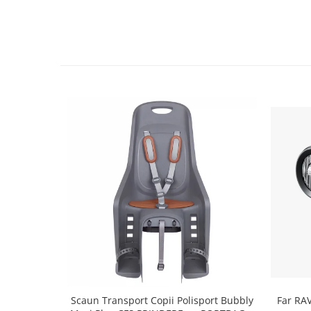
Lanțuri
Za conectare rapidă
Manete Schimbător, Frâna, Combo
Manete frână
Manete combo
Piese manete
Manete schimbător
Manșoane și ghidolină
Ghidolină
Accesorii
Manșoane
Pedale
Pinioane
Pipe
Roți
Scaun Transport Copii Polisport Bubbly
Far RA