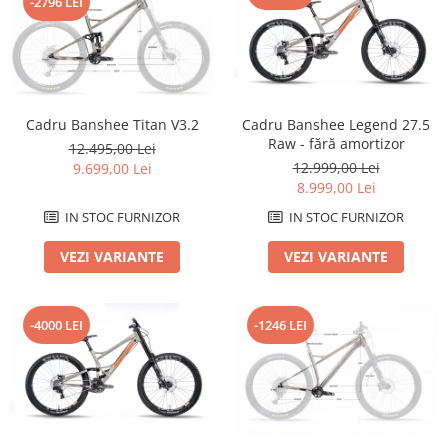
-2796 LEI
Roți spate
Set roți
Accesorii roți
Roți față
Schimbătoare
Cadru Banshee Titan V3.2
Cadru Banshee Legend 27.5
Schimbătoare față
Raw - fără amortizor
12.495,00 Lei
Schimbătoare spate
12.999,00 Lei
9.699,00 Lei
8.999,00 Lei
Piese schimbătoare
Șei
IN STOC FURNIZOR
IN STOC FURNIZOR
Tije sa
VEZI VARIANTE
VEZI VARIANTE
Tije telescopice
Coliere tije șa
-4000 LEI
-1246 LEI
Manete tije telescopice
Piese tije sa
Tije fixe
Tubeless și soluții anti-pană
Amortizoare spate