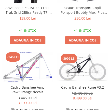
Accesorii
Diverse
Camere
Pompe
Încălțăminte
Anvelopa SPECIALIZED Fast
Scaun Transport Copii
Trak Grid 2Bliss Ready T7 -
Polisport Bubbly Maxi Plus
Cuvete (headset)
Produse întreținere
29x2.35 Black - Tubeless
CFS PRINDERE pe PORTBAGAJ
139,00 Lei
250,00 Lei
Frâne
Scaune copii
Pliabil
- Gri-Maro
Frâne pe jantă
Scule și dispozitive
IN STOC
IN STOC
Discuri (rotoare)
Sisteme antifurt
ADAUGA IN COS
ADAUGA IN COS
Plăcuțe frână
Sonerii
Saboți
Suporți și portbagaje auto
Piese frâne
-246 LEI
-3996 LEI
Frâne pe disc
Furci
Furci fixe
Piese furci
Furci cu suspensie
Cadru Banshee Rune V3.2
Cadru Banshee Amp
Raw/Orange decals
12.495,00 Lei
Ghidaje și întinzătoare lanț
3.445,00 Lei
8.499,00 Lei
Ghidoane și atașabile
3.199,00 Lei
Jante
IN STOC FURNIZOR
IN STOC FURNIZOR