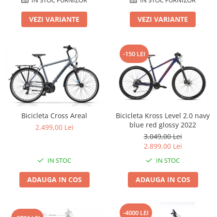
Lanțuri
VEZI VARIANTE
VEZI VARIANTE
Za conectare rapidă
Manete Schimbător, Frâna, Combo
-150 LEI
Manete frână
Manete combo
Piese manete
Manete schimbător
Manșoane și ghidolină
Bicicleta Cross Areal
Bicicleta Kross Level 2.0 navy
Ghidolină
blue red glossy 2022
2.499,00 Lei
Accesorii
3.049,00 Lei
Manșoane
2.899,00 Lei
Pedale
IN STOC
IN STOC
Pinioane
ADAUGA IN COS
ADAUGA IN COS
Pipe
Roți
-4000 LEI