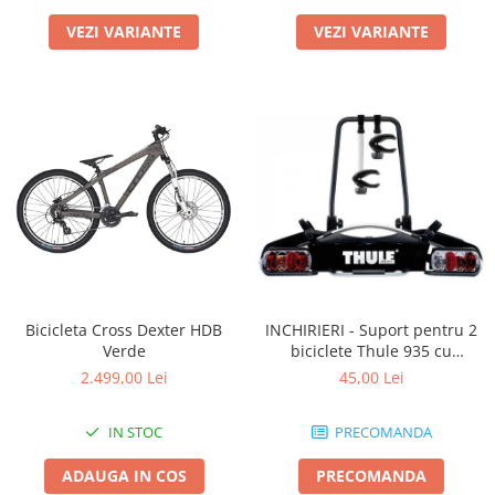
VEZI VARIANTE
VEZI VARIANTE
Bicicleta Cross Dexter HDB
INCHIRIERI - Suport pentru 2
Verde
biciclete Thule 935 cu
prindere pe carligul de
2.499,00 Lei
45,00 Lei
remorcare
IN STOC
PRECOMANDA
ADAUGA IN COS
PRECOMANDA