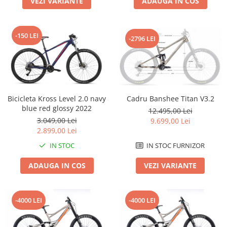
VEZI VARIANTE
ADAUGA IN COS
Roți spate
Set roți
Accesorii roți
-150 LEI
-2796 LEI
Roți față
Schimbătoare
Schimbătoare față
Schimbătoare spate
Piese schimbătoare
Bicicleta Kross Level 2.0 navy
Cadru Banshee Titan V3.2
blue red glossy 2022
Șei
12.495,00 Lei
3.049,00 Lei
9.699,00 Lei
Tije sa
2.899,00 Lei
Tije telescopice
IN STOC
IN STOC FURNIZOR
Coliere tije șa
ADAUGA IN COS
VEZI VARIANTE
Manete tije telescopice
Piese tije sa
Tije fixe
-4000 LEI
-4000 LEI
Tubeless și soluții anti-pană
Amortizoare spate