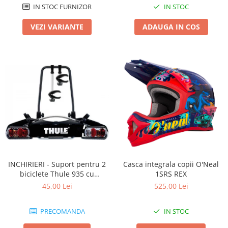
IN STOC FURNIZOR
IN STOC
VEZI VARIANTE
ADAUGA IN COS
INCHIRIERI - Suport pentru 2
Casca integrala copii O'Neal
biciclete Thule 935 cu
1SRS REX
prindere pe carligul de
45,00 Lei
525,00 Lei
remorcare
PRECOMANDA
IN STOC