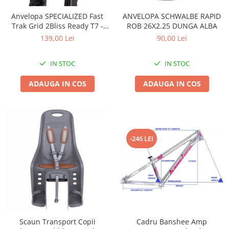
Accesorii
Diverse
Camere
Pompe
Încălțăminte
Anvelopa SPECIALIZED Fast
ANVELOPA SCHWALBE RAPID
Trak Grid 2Bliss Ready T7 -
ROB 26X2.25 DUNGA ALBA
Cuvete (headset)
Produse întreținere
29x2.35 Black - Tubeless
139,00 Lei
90,00 Lei
Frâne
Scaune copii
Pliabil
Frâne pe jantă
Scule și dispozitive
IN STOC
IN STOC
Discuri (rotoare)
Sisteme antifurt
ADAUGA IN COS
ADAUGA IN COS
Plăcuțe frână
Sonerii
Saboți
Suporți și portbagaje auto
Piese frâne
Frâne pe disc
Furci
-246 LEI
Furci fixe
Piese furci
Furci cu suspensie
Ghidaje și întinzătoare lanț
Ghidoane și atașabile
Scaun Transport Copii
Cadru Banshee Amp
Jante