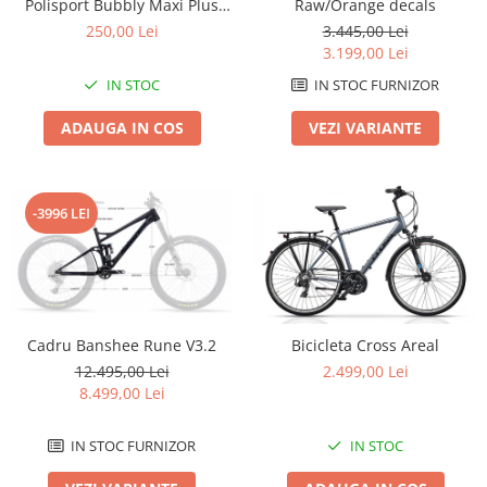
Polisport Bubbly Maxi Plus
Raw/Orange decals
CFS PRINDERE pe PORTBAGAJ
Lanțuri
250,00 Lei
3.445,00 Lei
- Gri-Maro
3.199,00 Lei
Za conectare rapidă
IN STOC
IN STOC FURNIZOR
Manete Schimbător, Frâna, Combo
Manete frână
ADAUGA IN COS
VEZI VARIANTE
Manete combo
Piese manete
Manete schimbător
-3996 LEI
Manșoane și ghidolină
Ghidolină
Accesorii
Manșoane
Cadru Banshee Rune V3.2
Bicicleta Cross Areal
Pedale
12.495,00 Lei
2.499,00 Lei
Pinioane
8.499,00 Lei
Pipe
IN STOC FURNIZOR
IN STOC
Roți