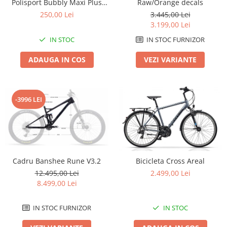
Polisport Bubbly Maxi Plus
Raw/Orange decals
CFS PRINDERE pe PORTBAGAJ
Lanțuri
250,00 Lei
3.445,00 Lei
- Gri-Maro
3.199,00 Lei
Za conectare rapidă
IN STOC
IN STOC FURNIZOR
Manete Schimbător, Frâna, Combo
Manete frână
ADAUGA IN COS
VEZI VARIANTE
Manete combo
Piese manete
Manete schimbător
-3996 LEI
Manșoane și ghidolină
Ghidolină
Accesorii
Manșoane
Cadru Banshee Rune V3.2
Bicicleta Cross Areal
Pedale
12.495,00 Lei
2.499,00 Lei
Pinioane
8.499,00 Lei
Pipe
IN STOC FURNIZOR
IN STOC
Roți