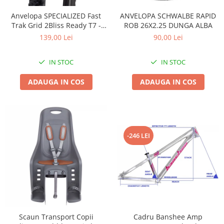
Accesorii
Diverse
Camere
Pompe
Încălțăminte
Anvelopa SPECIALIZED Fast
ANVELOPA SCHWALBE RAPID
Trak Grid 2Bliss Ready T7 -
ROB 26X2.25 DUNGA ALBA
Cuvete (headset)
Produse întreținere
29x2.35 Black - Tubeless
139,00 Lei
90,00 Lei
Frâne
Scaune copii
Pliabil
Frâne pe jantă
Scule și dispozitive
IN STOC
IN STOC
Discuri (rotoare)
Sisteme antifurt
ADAUGA IN COS
ADAUGA IN COS
Plăcuțe frână
Sonerii
Saboți
Suporți și portbagaje auto
Piese frâne
Frâne pe disc
Furci
-246 LEI
Furci fixe
Piese furci
Furci cu suspensie
Ghidaje și întinzătoare lanț
Ghidoane și atașabile
Scaun Transport Copii
Cadru Banshee Amp
Jante