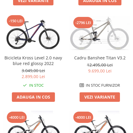
VEZI VARIANTE
ADAUGA IN COS
Roți spate
Set roți
Accesorii roți
-150 LEI
-2796 LEI
Roți față
Schimbătoare
Schimbătoare față
Schimbătoare spate
Piese schimbătoare
Bicicleta Kross Level 2.0 navy
Cadru Banshee Titan V3.2
blue red glossy 2022
Șei
12.495,00 Lei
3.049,00 Lei
9.699,00 Lei
Tije sa
2.899,00 Lei
Tije telescopice
IN STOC
IN STOC FURNIZOR
Coliere tije șa
ADAUGA IN COS
VEZI VARIANTE
Manete tije telescopice
Piese tije sa
Tije fixe
-4000 LEI
-4000 LEI
Tubeless și soluții anti-pană
Amortizoare spate