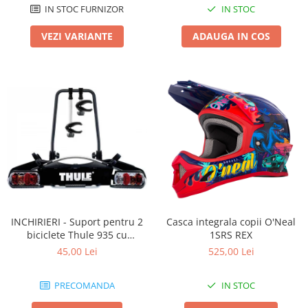
IN STOC FURNIZOR
IN STOC
VEZI VARIANTE
ADAUGA IN COS
INCHIRIERI - Suport pentru 2
Casca integrala copii O'Neal
biciclete Thule 935 cu
1SRS REX
prindere pe carligul de
45,00 Lei
525,00 Lei
remorcare
PRECOMANDA
IN STOC