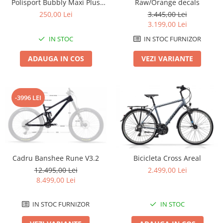
Polisport Bubbly Maxi Plus
Raw/Orange decals
CFS PRINDERE pe PORTBAGAJ
Lanțuri
250,00 Lei
3.445,00 Lei
- Gri-Maro
3.199,00 Lei
Za conectare rapidă
IN STOC
IN STOC FURNIZOR
Manete Schimbător, Frâna, Combo
Manete frână
ADAUGA IN COS
VEZI VARIANTE
Manete combo
Piese manete
Manete schimbător
-3996 LEI
Manșoane și ghidolină
Ghidolină
Accesorii
Manșoane
Cadru Banshee Rune V3.2
Bicicleta Cross Areal
Pedale
12.495,00 Lei
2.499,00 Lei
Pinioane
8.499,00 Lei
Pipe
IN STOC FURNIZOR
IN STOC
Roți