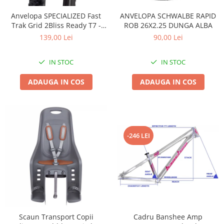
Accesorii
Diverse
Camere
Pompe
Încălțăminte
Anvelopa SPECIALIZED Fast
ANVELOPA SCHWALBE RAPID
Trak Grid 2Bliss Ready T7 -
ROB 26X2.25 DUNGA ALBA
Cuvete (headset)
Produse întreținere
29x2.35 Black - Tubeless
139,00 Lei
90,00 Lei
Frâne
Scaune copii
Pliabil
Frâne pe jantă
Scule și dispozitive
IN STOC
IN STOC
Discuri (rotoare)
Sisteme antifurt
ADAUGA IN COS
ADAUGA IN COS
Plăcuțe frână
Sonerii
Saboți
Suporți și portbagaje auto
Piese frâne
Frâne pe disc
Furci
-246 LEI
Furci fixe
Piese furci
Furci cu suspensie
Ghidaje și întinzătoare lanț
Ghidoane și atașabile
Scaun Transport Copii
Cadru Banshee Amp
Jante