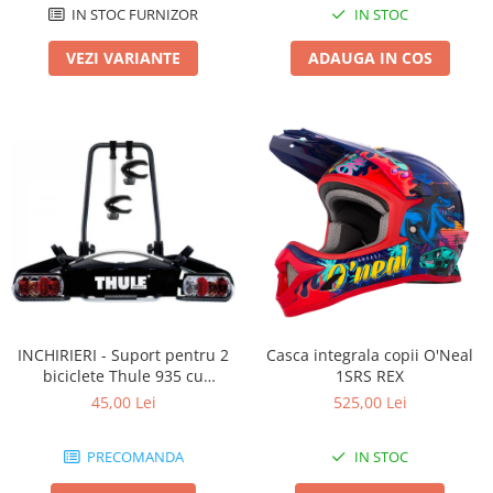
IN STOC FURNIZOR
IN STOC
VEZI VARIANTE
ADAUGA IN COS
INCHIRIERI - Suport pentru 2
Casca integrala copii O'Neal
biciclete Thule 935 cu
1SRS REX
prindere pe carligul de
45,00 Lei
525,00 Lei
remorcare
PRECOMANDA
IN STOC