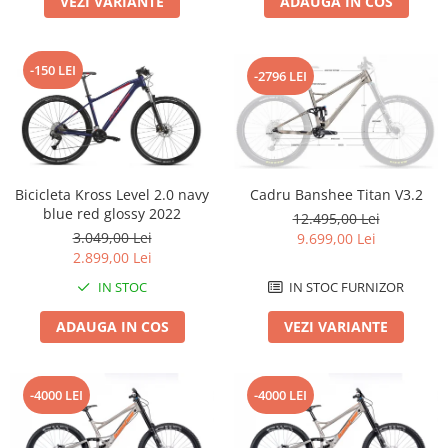
VEZI VARIANTE
ADAUGA IN COS
Roți spate
Set roți
Accesorii roți
-150 LEI
-2796 LEI
Roți față
Schimbătoare
Schimbătoare față
Schimbătoare spate
Piese schimbătoare
Bicicleta Kross Level 2.0 navy
Cadru Banshee Titan V3.2
blue red glossy 2022
Șei
12.495,00 Lei
3.049,00 Lei
9.699,00 Lei
Tije sa
2.899,00 Lei
Tije telescopice
IN STOC
IN STOC FURNIZOR
Coliere tije șa
ADAUGA IN COS
VEZI VARIANTE
Manete tije telescopice
Piese tije sa
Tije fixe
-4000 LEI
-4000 LEI
Tubeless și soluții anti-pană
Amortizoare spate