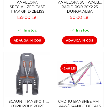
Accesorii
Diverse
Camere
ANVELOPA
ANVELOPA SCHWALBE
Pompe
SPECIALIZED FAST
RAPID ROB 26X2.25
Încălțăminte
Cuvete (headset)
TRAK GRID 2BLISS
DUNGA ALBA
Produse întreținere
READY T7 - 29X2.35
Frâne
139,00 Lei
90,00 Lei
BLACK - TUBELESS
Scaune copii
Frâne pe jantă
PLIABIL
Scule și dispozitive
Discuri (rotoare)
In stoc
In stoc
Plăcuțe frână
Sisteme antifurt
ADAUGA IN COS
ADAUGA IN COS
Saboți
Sonerii
Piese frâne
Suporți și portbagaje auto
Frâne pe disc
Furci
Furci fixe
-246 LEI
Piese furci
Furci cu suspensie
Ghidaje și întinzătoare lanț
Ghidoane și atașabile
Jante
SCAUN TRANSPORT
CADRU BANSHEE AMP
Lanțuri
COPII POLISPORT
RAW/ORANGE DECALS