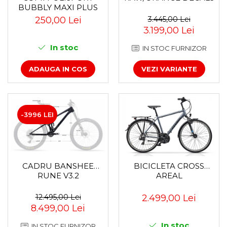
BUBBLY MAXI PLUS
Za conectare rapidă
CFS PRINDERE PE
250,00 Lei
3.445,00 Lei
Manete Schimbător, Frâna,
PORTBAGAJ - GRI-
3.199,00 Lei
Combo
MARO
In stoc
IN STOC FURNIZOR
Manete frână
Manete combo
ADAUGA IN COS
VEZI VARIANTE
Piese manete
Manete schimbător
Manșoane și ghidolină
Ghidolină
-3996 LEI
Accesorii
Manșoane
Pedale
CADRU BANSHEE
BICICLETA CROSS
Pinioane
RUNE V3.2
AREAL
Pipe
12.495,00 Lei
2.499,00 Lei
Roți
8.499,00 Lei
Roți spate
In stoc
Set roți
IN STOC FURNIZOR