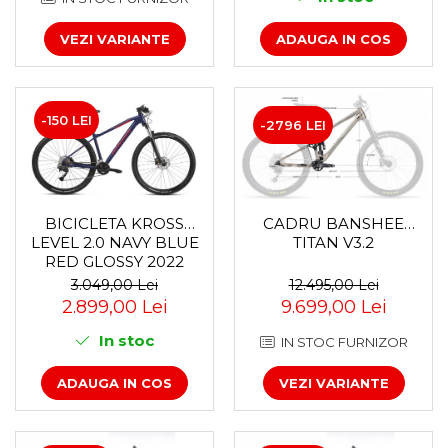
Accesorii roți
VEZI VARIANTE
ADAUGA IN COS
Roți față
Schimbătoare
Schimbătoare față
-150 LEI
Schimbătoare spate
-2796 LEI
Piese schimbătoare
Șei
Tije sa
CADRU BANSHEE
BICICLETA KROSS
Tije telescopice
TITAN V3.2
LEVEL 2.0 NAVY BLUE
Coliere tije șa
RED GLOSSY 2022
Manete tije telescopice
12.495,00 Lei
3.049,00 Lei
9.699,00 Lei
2.899,00 Lei
Piese tije sa
Tije fixe
In stoc
IN STOC FURNIZOR
Tubeless și soluții anti-pană
VEZI VARIANTE
ADAUGA IN COS
Amortizoare spate
Arcuri
Groupset