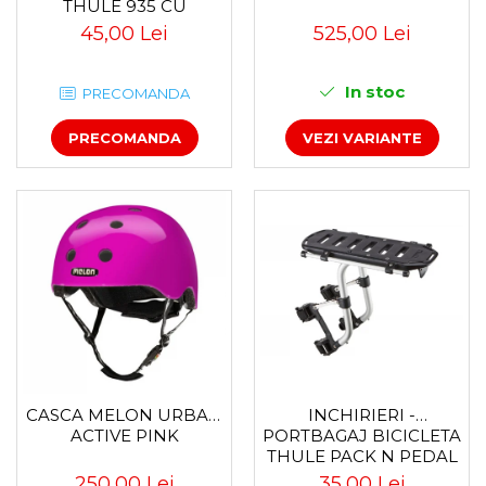
THULE 935 CU
PRINDERE PE
45,00 Lei
525,00 Lei
CARLIGUL DE
REMORCARE
In stoc
PRECOMANDA
PRECOMANDA
VEZI VARIANTE
CASCA MELON URBAN
INCHIRIERI -
ACTIVE PINK
PORTBAGAJ BICICLETA
THULE PACK N PEDAL
TOUR RACK
250,00 Lei
35,00 Lei