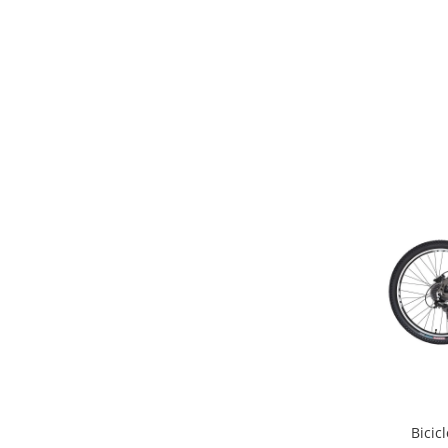
Arcuri
Groupset
Bicic