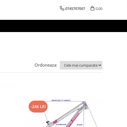
0745707007
0,00
Ordoneaza:
-246 LEI