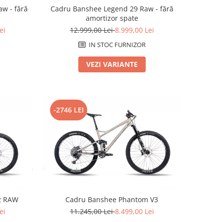
w - fără
Cadru Banshee Legend 29 Raw - fără
amortizor spate
ei
12.999,00 Lei
8.999,00 Lei
IN STOC FURNIZOR
VEZI VARIANTE
-2746 LEI
.2 RAW
Cadru Banshee Phantom V3
ei
11.245,00 Lei
8.499,00 Lei