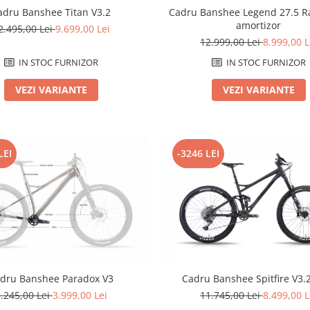
adru Banshee Titan V3.2
Cadru Banshee Legend 27.5 Ra
amortizor
2.495,00 Lei
9.699,00 Lei
12.999,00 Lei
8.999,00 L
IN STOC FURNIZOR
IN STOC FURNIZOR
VEZI VARIANTE
VEZI VARIANTE
LEI
-3246 LEI
dru Banshee Paradox V3
Cadru Banshee Spitfire V3
.245,00 Lei
3.999,00 Lei
11.745,00 Lei
8.499,00 L