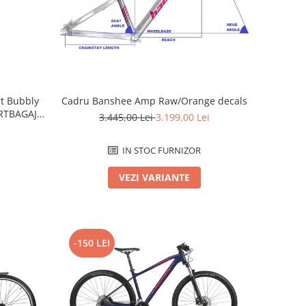
Cadru Banshee Amp Raw/Orange decals
rt Bubbly
RTBAGAJ -
3.445,00 Lei
3.199,00 Lei
IN STOC FURNIZOR
VEZI VARIANTE
-150 LEI