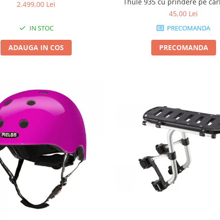
Thule 935 cu prindere pe car
2.499,00 Lei
remorcare
45,00 Lei
IN STOC
PRECOMANDA
ADAUGA IN COS
PRECOMANDA