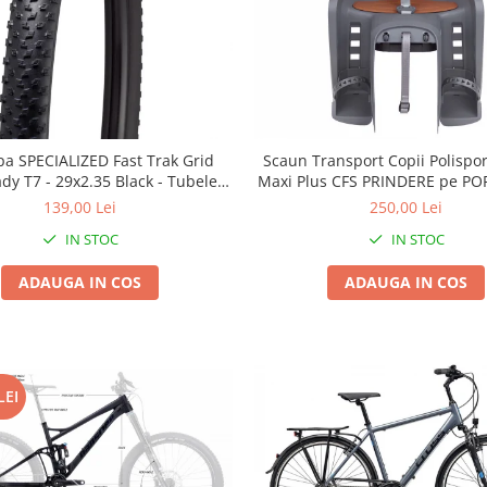
pa SPECIALIZED Fast Trak Grid
Scaun Transport Copii Polispo
ady T7 - 29x2.35 Black - Tubeless
Maxi Plus CFS PRINDERE pe PO
Pliabil
Gri-Maro
139,00 Lei
250,00 Lei
IN STOC
IN STOC
ADAUGA IN COS
ADAUGA IN COS
LEI