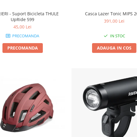
IERI - Suport Bicicleta THULE
Casca Lazer Tonic MIPS 
UpRide 599
391,00 Lei
45,00 Lei
PRECOMANDA
IN STOC
PRECOMANDA
ADAUGA IN COS