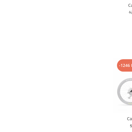
Roți spate
C
Set roți
1
Accesorii roți
Roți față
Schimbătoare
Schimbătoare față
Schimbătoare spate
Piese schimbătoare
Șei
-1246 
Tije sa
Tije telescopice
Coliere tije șa
Manete tije telescopice
Piese tije sa
Tije fixe
Ca
Tubeless și soluții anti-pană
5
Amortizoare spate