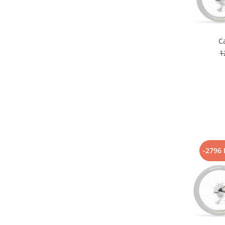
Lanțuri
Za conectare rapidă
C
Manete Schimbător, Frâna, Combo
1
Manete frână
Manete combo
Piese manete
Manete schimbător
Manșoane și ghidolină
Ghidolină
Accesorii
-2796 
Manșoane
Pedale
Pinioane
Pipe
Roți