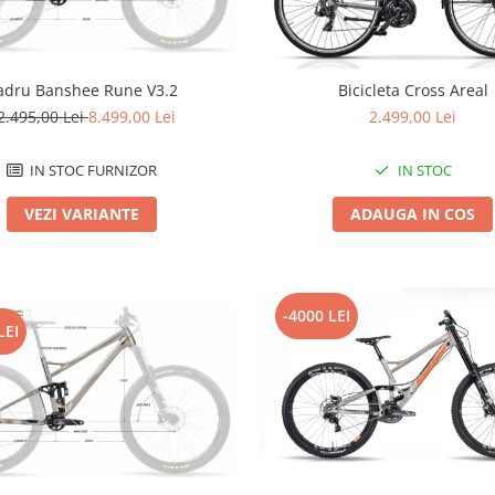
adru Banshee Rune V3.2
Bicicleta Cross Areal
2.495,00 Lei
8.499,00 Lei
2.499,00 Lei
IN STOC FURNIZOR
IN STOC
VEZI VARIANTE
ADAUGA IN COS
-4000 LEI
LEI