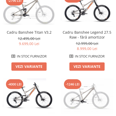
-2796 LEI
Roți spate
Set roți
Accesorii roți
Roți față
Schimbătoare
Cadru Banshee Titan V3.2
Cadru Banshee Legend 27.5
Schimbătoare față
Raw - fără amortizor
12.495,00 Lei
Schimbătoare spate
12.999,00 Lei
9.699,00 Lei
8.999,00 Lei
Piese schimbătoare
Șei
IN STOC FURNIZOR
IN STOC FURNIZOR
Tije sa
VEZI VARIANTE
VEZI VARIANTE
Tije telescopice
Coliere tije șa
-4000 LEI
-1246 LEI
Manete tije telescopice
Piese tije sa
Tije fixe
Tubeless și soluții anti-pană
Amortizoare spate