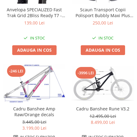
Accesorii
Diverse
Camere
Pompe
Încălțăminte
Anvelopa SPECIALIZED Fast
Scaun Transport Copii
Trak Grid 2Bliss Ready T7 -
Polisport Bubbly Maxi Plus
Cuvete (headset)
Produse întreținere
29x2.35 Black - Tubeless
CFS PRINDERE pe PORTBAGAJ
139,00 Lei
250,00 Lei
Frâne
Scaune copii
Pliabil
- Gri-Maro
Frâne pe jantă
Scule și dispozitive
IN STOC
IN STOC
Discuri (rotoare)
Sisteme antifurt
ADAUGA IN COS
ADAUGA IN COS
Plăcuțe frână
Sonerii
Saboți
Suporți și portbagaje auto
Piese frâne
-246 LEI
-3996 LEI
Frâne pe disc
Furci
Furci fixe
Piese furci
Furci cu suspensie
Cadru Banshee Rune V3.2
Cadru Banshee Amp
Raw/Orange decals
12.495,00 Lei
Ghidaje și întinzătoare lanț
3.445,00 Lei
8.499,00 Lei
Ghidoane și atașabile
3.199,00 Lei
Jante
IN STOC FURNIZOR
IN STOC FURNIZOR