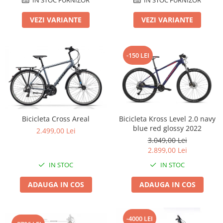
Lanțuri
VEZI VARIANTE
VEZI VARIANTE
Za conectare rapidă
Manete Schimbător, Frâna, Combo
-150 LEI
Manete frână
Manete combo
Piese manete
Manete schimbător
Manșoane și ghidolină
Bicicleta Cross Areal
Bicicleta Kross Level 2.0 navy
Ghidolină
blue red glossy 2022
2.499,00 Lei
Accesorii
3.049,00 Lei
Manșoane
2.899,00 Lei
Pedale
IN STOC
IN STOC
Pinioane
ADAUGA IN COS
ADAUGA IN COS
Pipe
Roți
-4000 LEI