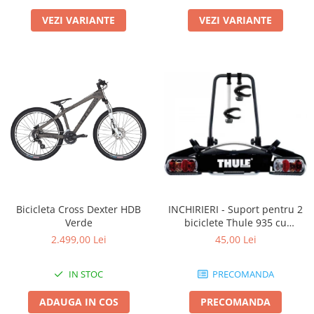
VEZI VARIANTE
VEZI VARIANTE
Bicicleta Cross Dexter HDB
INCHIRIERI - Suport pentru 2
Verde
biciclete Thule 935 cu
prindere pe carligul de
2.499,00 Lei
45,00 Lei
remorcare
IN STOC
PRECOMANDA
ADAUGA IN COS
PRECOMANDA