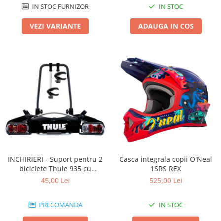
IN STOC FURNIZOR
IN STOC
VEZI VARIANTE
ADAUGA IN COS
INCHIRIERI - Suport pentru 2
Casca integrala copii O'Neal
biciclete Thule 935 cu
1SRS REX
prindere pe carligul de
45,00 Lei
525,00 Lei
remorcare
PRECOMANDA
IN STOC