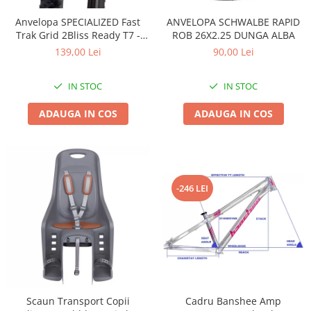
Accesorii
Diverse
Camere
Pompe
Încălțăminte
Anvelopa SPECIALIZED Fast
ANVELOPA SCHWALBE RAPID
Trak Grid 2Bliss Ready T7 -
ROB 26X2.25 DUNGA ALBA
Cuvete (headset)
Produse întreținere
29x2.35 Black - Tubeless
139,00 Lei
90,00 Lei
Frâne
Scaune copii
Pliabil
Frâne pe jantă
Scule și dispozitive
IN STOC
IN STOC
Discuri (rotoare)
Sisteme antifurt
ADAUGA IN COS
ADAUGA IN COS
Plăcuțe frână
Sonerii
Saboți
Suporți și portbagaje auto
Piese frâne
Frâne pe disc
Furci
-246 LEI
Furci fixe
Piese furci
Furci cu suspensie
Ghidaje și întinzătoare lanț
Ghidoane și atașabile
Scaun Transport Copii
Cadru Banshee Amp
Jante