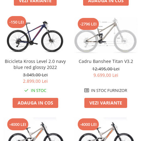
VEZI VARIANTE
ADAUGA IN COS
Roți spate
Set roți
Accesorii roți
-150 LEI
-2796 LEI
Roți față
Schimbătoare
Schimbătoare față
Schimbătoare spate
Piese schimbătoare
Bicicleta Kross Level 2.0 navy
Cadru Banshee Titan V3.2
blue red glossy 2022
Șei
12.495,00 Lei
3.049,00 Lei
9.699,00 Lei
Tije sa
2.899,00 Lei
Tije telescopice
IN STOC
IN STOC FURNIZOR
Coliere tije șa
ADAUGA IN COS
VEZI VARIANTE
Manete tije telescopice
Piese tije sa
Tije fixe
-4000 LEI
-4000 LEI
Tubeless și soluții anti-pană
Amortizoare spate