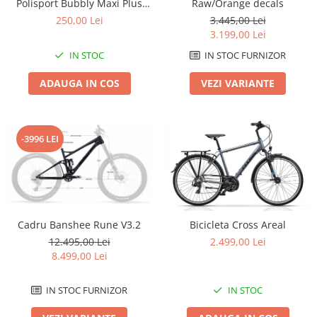
Polisport Bubbly Maxi Plus
Raw/Orange decals
CFS PRINDERE pe PORTBAGAJ
Lanțuri
250,00 Lei
3.445,00 Lei
- Gri-Maro
3.199,00 Lei
Za conectare rapidă
IN STOC
IN STOC FURNIZOR
Manete Schimbător, Frâna, Combo
Manete frână
ADAUGA IN COS
VEZI VARIANTE
Manete combo
Piese manete
Manete schimbător
-3996 LEI
Manșoane și ghidolină
Ghidolină
Accesorii
Manșoane
Cadru Banshee Rune V3.2
Bicicleta Cross Areal
Pedale
12.495,00 Lei
2.499,00 Lei
Pinioane
8.499,00 Lei
Pipe
IN STOC FURNIZOR
IN STOC
Roți