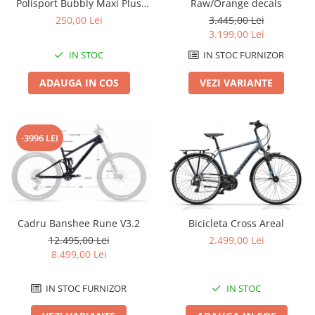
Polisport Bubbly Maxi Plus
Raw/Orange decals
CFS PRINDERE pe PORTBAGAJ
Lanțuri
250,00 Lei
3.445,00 Lei
- Gri-Maro
3.199,00 Lei
Za conectare rapidă
IN STOC
IN STOC FURNIZOR
Manete Schimbător, Frâna, Combo
Manete frână
ADAUGA IN COS
VEZI VARIANTE
Manete combo
Piese manete
Manete schimbător
-3996 LEI
Manșoane și ghidolină
Ghidolină
Accesorii
Manșoane
Cadru Banshee Rune V3.2
Bicicleta Cross Areal
Pedale
12.495,00 Lei
2.499,00 Lei
Pinioane
8.499,00 Lei
Pipe
IN STOC FURNIZOR
IN STOC
Roți