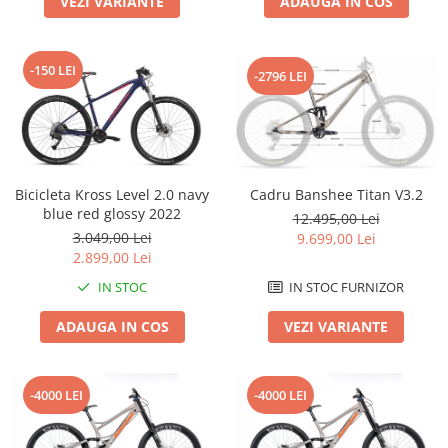
VEZI VARIANTE
ADAUGA IN COS
Roți spate
Set roți
Accesorii roți
-150 LEI
-2796 LEI
Roți față
Schimbătoare
Schimbătoare față
Schimbătoare spate
Piese schimbătoare
Bicicleta Kross Level 2.0 navy
Cadru Banshee Titan V3.2
blue red glossy 2022
Șei
12.495,00 Lei
3.049,00 Lei
9.699,00 Lei
Tije sa
2.899,00 Lei
Tije telescopice
IN STOC
IN STOC FURNIZOR
Coliere tije șa
ADAUGA IN COS
VEZI VARIANTE
Manete tije telescopice
Piese tije sa
Tije fixe
-4000 LEI
-4000 LEI
Tubeless și soluții anti-pană
Amortizoare spate