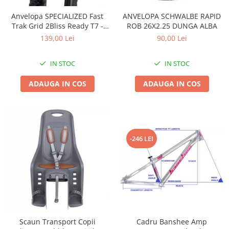
Accesorii
Diverse
Camere
Pompe
Încălțăminte
Anvelopa SPECIALIZED Fast
ANVELOPA SCHWALBE RAPID
Trak Grid 2Bliss Ready T7 -
ROB 26X2.25 DUNGA ALBA
Cuvete (headset)
Produse întreținere
29x2.35 Black - Tubeless
139,00 Lei
90,00 Lei
Frâne
Scaune copii
Pliabil
Frâne pe jantă
Scule și dispozitive
IN STOC
IN STOC
Discuri (rotoare)
Sisteme antifurt
ADAUGA IN COS
ADAUGA IN COS
Plăcuțe frână
Sonerii
Saboți
Suporți și portbagaje auto
Piese frâne
Frâne pe disc
Furci
-246 LEI
Furci fixe
Piese furci
Furci cu suspensie
Ghidaje și întinzătoare lanț
Ghidoane și atașabile
Scaun Transport Copii
Cadru Banshee Amp
Jante