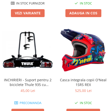
IN STOC FURNIZOR
IN STOC
VEZI VARIANTE
ADAUGA IN COS
INCHIRIERI - Suport pentru 2
Casca integrala copii O'Neal
biciclete Thule 935 cu
1SRS REX
prindere pe carligul de
45,00 Lei
525,00 Lei
remorcare
PRECOMANDA
IN STOC