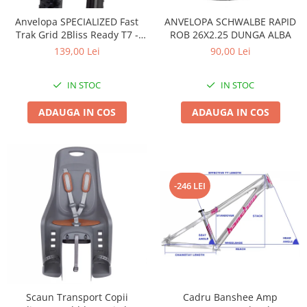
Accesorii
Diverse
Camere
Pompe
Încălțăminte
Anvelopa SPECIALIZED Fast
ANVELOPA SCHWALBE RAPID
Trak Grid 2Bliss Ready T7 -
ROB 26X2.25 DUNGA ALBA
Cuvete (headset)
Produse întreținere
29x2.35 Black - Tubeless
139,00 Lei
90,00 Lei
Frâne
Scaune copii
Pliabil
Frâne pe jantă
Scule și dispozitive
IN STOC
IN STOC
Discuri (rotoare)
Sisteme antifurt
ADAUGA IN COS
ADAUGA IN COS
Plăcuțe frână
Sonerii
Saboți
Suporți și portbagaje auto
Piese frâne
Frâne pe disc
Furci
-246 LEI
Furci fixe
Piese furci
Furci cu suspensie
Ghidaje și întinzătoare lanț
Ghidoane și atașabile
Scaun Transport Copii
Cadru Banshee Amp
Jante