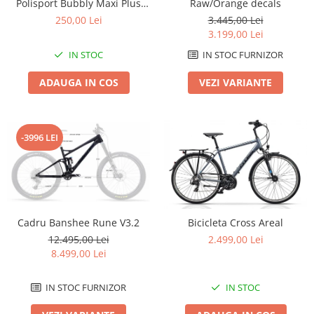
Polisport Bubbly Maxi Plus
Raw/Orange decals
CFS PRINDERE pe PORTBAGAJ
Lanțuri
250,00 Lei
3.445,00 Lei
- Gri-Maro
3.199,00 Lei
Za conectare rapidă
IN STOC
IN STOC FURNIZOR
Manete Schimbător, Frâna, Combo
Manete frână
ADAUGA IN COS
VEZI VARIANTE
Manete combo
Piese manete
Manete schimbător
-3996 LEI
Manșoane și ghidolină
Ghidolină
Accesorii
Manșoane
Cadru Banshee Rune V3.2
Bicicleta Cross Areal
Pedale
12.495,00 Lei
2.499,00 Lei
Pinioane
8.499,00 Lei
Pipe
IN STOC FURNIZOR
IN STOC
Roți