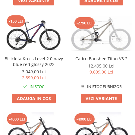
VEZI VARIANTE
ADAUGA IN COS
Roți spate
Set roți
Accesorii roți
-150 LEI
-2796 LEI
Roți față
Schimbătoare
Schimbătoare față
Schimbătoare spate
Piese schimbătoare
Bicicleta Kross Level 2.0 navy
Cadru Banshee Titan V3.2
blue red glossy 2022
Șei
12.495,00 Lei
3.049,00 Lei
9.699,00 Lei
Tije sa
2.899,00 Lei
Tije telescopice
IN STOC
IN STOC FURNIZOR
Coliere tije șa
ADAUGA IN COS
VEZI VARIANTE
Manete tije telescopice
Piese tije sa
Tije fixe
-4000 LEI
-4000 LEI
Tubeless și soluții anti-pană
Amortizoare spate