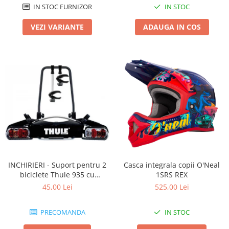
IN STOC FURNIZOR
IN STOC
VEZI VARIANTE
ADAUGA IN COS
INCHIRIERI - Suport pentru 2
Casca integrala copii O'Neal
biciclete Thule 935 cu
1SRS REX
prindere pe carligul de
45,00 Lei
525,00 Lei
remorcare
PRECOMANDA
IN STOC