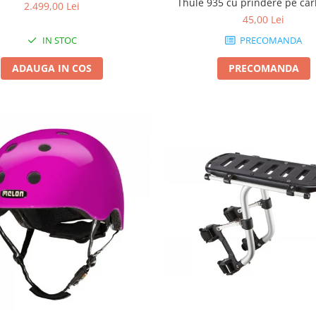
Thule 935 cu prindere pe car
2.499,00 Lei
remorcare
45,00 Lei
IN STOC
PRECOMANDA
ADAUGA IN COS
PRECOMANDA