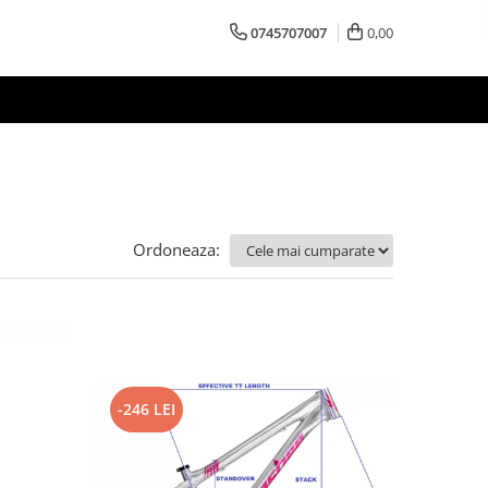
0745707007
0,00
Ordoneaza:
-246 LEI