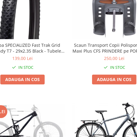
pa SPECIALIZED Fast Trak Grid
Scaun Transport Copii Polispo
ady T7 - 29x2.35 Black - Tubeless
Maxi Plus CFS PRINDERE pe PO
Pliabil
Gri-Maro
139,00 Lei
250,00 Lei
IN STOC
IN STOC
ADAUGA IN COS
ADAUGA IN COS
LEI