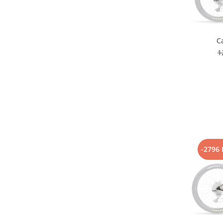
Lanțuri
Za conectare rapidă
C
Manete Schimbător, Frâna, Combo
1
Manete frână
Manete combo
Piese manete
Manete schimbător
Manșoane și ghidolină
Ghidolină
Accesorii
-2796 
Manșoane
Pedale
Pinioane
Pipe
Roți