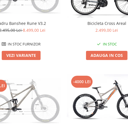
adru Banshee Rune V3.2
Bicicleta Cross Areal
2.495,00 Lei
8.499,00 Lei
2.499,00 Lei
IN STOC FURNIZOR
IN STOC
VEZI VARIANTE
ADAUGA IN COS
-4000 LEI
LEI