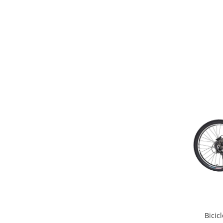
Arcuri
Groupset
Bicic