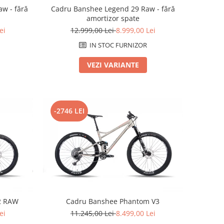
w - fără
Cadru Banshee Legend 29 Raw - fără
amortizor spate
ei
12.999,00 Lei
8.999,00 Lei
IN STOC FURNIZOR
VEZI VARIANTE
-2746 LEI
.2 RAW
Cadru Banshee Phantom V3
ei
11.245,00 Lei
8.499,00 Lei