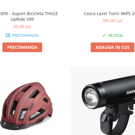
IERI - Suport Bicicleta THULE
Casca Lazer Tonic MIPS 
UpRide 599
391,00 Lei
45,00 Lei
PRECOMANDA
IN STOC
PRECOMANDA
ADAUGA IN COS