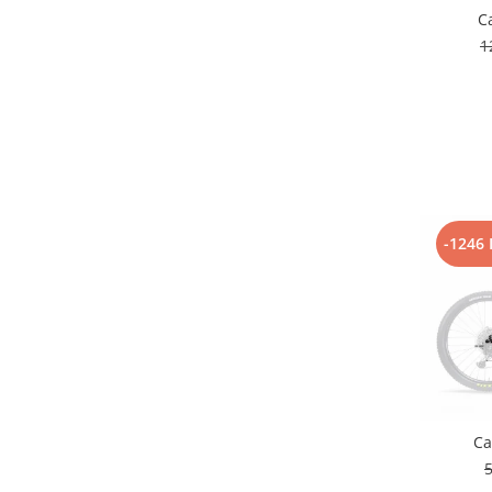
Roți spate
C
Set roți
1
Accesorii roți
Roți față
Schimbătoare
Schimbătoare față
Schimbătoare spate
Piese schimbătoare
Șei
-1246 
Tije sa
Tije telescopice
Coliere tije șa
Manete tije telescopice
Piese tije sa
Tije fixe
Ca
Tubeless și soluții anti-pană
5
Amortizoare spate