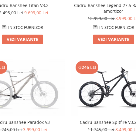
adru Banshee Titan V3.2
Cadru Banshee Legend 27.5 Ra
amortizor
2.495,00 Lei
9.699,00 Lei
12.999,00 Lei
8.999,00 L
IN STOC FURNIZOR
IN STOC FURNIZOR
VEZI VARIANTE
VEZI VARIANTE
LEI
-3246 LEI
dru Banshee Paradox V3
Cadru Banshee Spitfire V3
.245,00 Lei
3.999,00 Lei
11.745,00 Lei
8.499,00 L