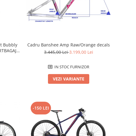
Cadru Banshee Amp Raw/Orange decals
rt Bubbly
RTBAGAJ -
3.445,00 Lei
3.199,00 Lei
IN STOC FURNIZOR
VEZI VARIANTE
-150 LEI