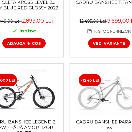
ICLETA KROSS LEVEL 2.0
CADRU BANSHEE TITAN 
Y BLUE RED GLOSSY 2022
2.899,00 Lei
9.699,00 
049,00 Lei
12.495,00 Lei
In stoc
IN STOC FURNIZOR
ADAUGA IN COS
VEZI VARIANTE
000 LEI
-1246 LEI
RU BANSHEE LEGEND 29
CADRU BANSHEE PAR
AW - FĂRĂ AMORTIZOR
V3