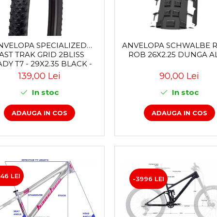
NVELOPA SPECIALIZED
ANVELOPA SCHWALBE R
AST TRAK GRID 2BLISS
ROB 26X2.25 DUNGA A
DY T7 - 29X2.35 BLACK -
TUBELESS PLIABIL
139,00 Lei
90,00 Lei
In stoc
In stoc
ADAUGA IN COS
ADAUGA IN COS
46 LEI
-3996 LEI