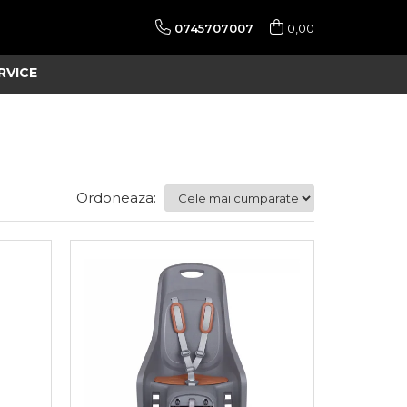
0745707007
0,00
RVICE
Ordoneaza: