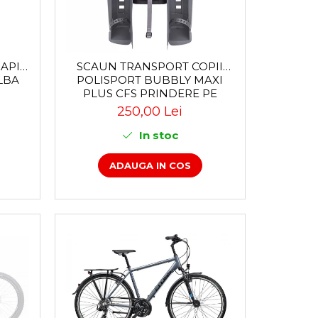
APID
SCAUN TRANSPORT COPII
LBA
POLISPORT BUBBLY MAXI
PLUS CFS PRINDERE PE
PORTBAGAJ - GRI-MARO
250,00 Lei
In stoc
ADAUGA IN COS