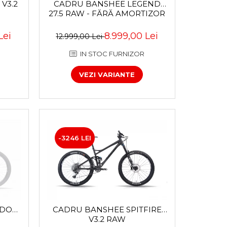
V3.2
CADRU BANSHEE LEGEND
27.5 RAW - FĂRĂ AMORTIZOR
Lei
8.999,00 Lei
12.999,00 Lei
IN STOC FURNIZOR
VEZI VARIANTE
-3246 LEI
ADOX
CADRU BANSHEE SPITFIRE
V3.2 RAW