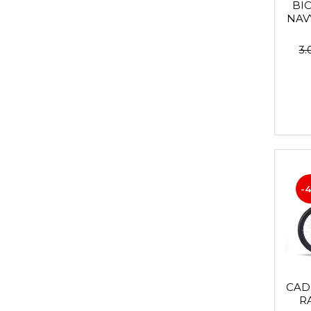
BIC
Accesorii roți
NAV
Roți față
Schimbătoare
3.
Schimbătoare față
Schimbătoare spate
Piese schimbătoare
Șei
Tije sa
Tije telescopice
Coliere tije șa
-4
Manete tije telescopice
Piese tije sa
Tije fixe
Tubeless și soluții anti-pană
Amortizoare spate
CAD
Arcuri
R
Groupset