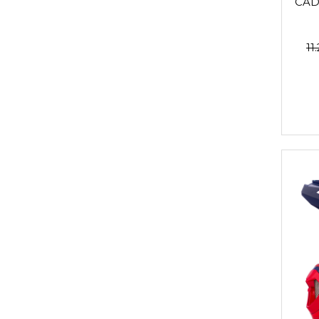
CAD
11