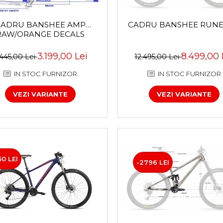
CADRU BANSHEE RUNE 
CADRU BANSHEE AMP
RAW/ORANGE DECALS
8.499,00 
3.199,00 Lei
12.495,00 Lei
.445,00 Lei
IN STOC FURNIZOR
IN STOC FURNIZOR
VEZI VARIANTE
VEZI VARIANTE
50 LEI
-2796 LEI