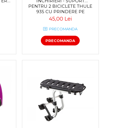
INCHIRIERI - SUPORT
TER
PENTRU 2 BICICLETE THULE
935 CU PRINDERE PE
CARLIGUL DE REMORCARE
45,00 Lei
PRECOMANDA
PRECOMANDA