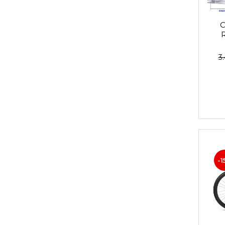
Za conectare rapidă
Manete Schimbător, Frâna,
Combo
Manete frână
3
Manete combo
Piese manete
Manete schimbător
Manșoane și ghidolină
Ghidolină
Accesorii
Manșoane
Pedale
-1
Pinioane
Pipe
Roți
Roți spate
Set roți