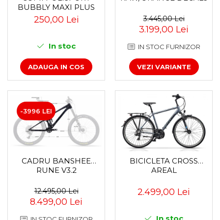
BUBBLY MAXI PLUS
Za conectare rapidă
CFS PRINDERE PE
250,00 Lei
3.445,00 Lei
Manete Schimbător, Frâna,
PORTBAGAJ - GRI-
3.199,00 Lei
Combo
MARO
In stoc
IN STOC FURNIZOR
Manete frână
Manete combo
ADAUGA IN COS
VEZI VARIANTE
Piese manete
Manete schimbător
Manșoane și ghidolină
Ghidolină
-3996 LEI
Accesorii
Manșoane
Pedale
CADRU BANSHEE
BICICLETA CROSS
Pinioane
RUNE V3.2
AREAL
Pipe
12.495,00 Lei
2.499,00 Lei
Roți
8.499,00 Lei
Roți spate
In stoc
Set roți
IN STOC FURNIZOR