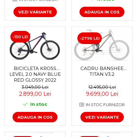
Accesorii roți
VEZI VARIANTE
ADAUGA IN COS
Roți față
Schimbătoare
Schimbătoare față
-150 LEI
Schimbătoare spate
-2796 LEI
Piese schimbătoare
Șei
Tije sa
CADRU BANSHEE
BICICLETA KROSS
Tije telescopice
TITAN V3.2
LEVEL 2.0 NAVY BLUE
Coliere tije șa
RED GLOSSY 2022
Manete tije telescopice
12.495,00 Lei
3.049,00 Lei
9.699,00 Lei
2.899,00 Lei
Piese tije sa
Tije fixe
In stoc
IN STOC FURNIZOR
Tubeless și soluții anti-pană
VEZI VARIANTE
ADAUGA IN COS
Amortizoare spate
Arcuri
Groupset