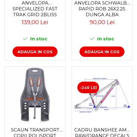
Accesorii
Diverse
Camere
ANVELOPA
ANVELOPA SCHWALBE
Pompe
SPECIALIZED FAST
RAPID ROB 26X2.25
Încălțăminte
Cuvete (headset)
TRAK GRID 2BLISS
DUNGA ALBA
Produse întreținere
READY T7 - 29X2.35
Frâne
139,00 Lei
90,00 Lei
BLACK - TUBELESS
Scaune copii
Frâne pe jantă
PLIABIL
Scule și dispozitive
Discuri (rotoare)
In stoc
In stoc
Plăcuțe frână
Sisteme antifurt
ADAUGA IN COS
ADAUGA IN COS
Saboți
Sonerii
Piese frâne
Suporți și portbagaje auto
Frâne pe disc
Furci
Furci fixe
-246 LEI
Piese furci
Furci cu suspensie
Ghidaje și întinzătoare lanț
Ghidoane și atașabile
Jante
SCAUN TRANSPORT
CADRU BANSHEE AMP
Lanțuri
COPII POLISPORT
RAW/ORANGE DECALS