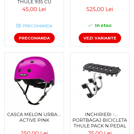
THULE 935 CU
PRINDERE PE
45,00 Lei
525,00 Lei
CARLIGUL DE
REMORCARE
In stoc
PRECOMANDA
PRECOMANDA
VEZI VARIANTE
CASCA MELON URBAN
INCHIRIERI -
ACTIVE PINK
PORTBAGAJ BICICLETA
THULE PACK N PEDAL
TOUR RACK
250,00 Lei
35,00 Lei