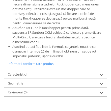
Roți spate
fiecare dimensiune a cadrelor Rockhopper cu dimensiunea
Set roți
optimă a roții. Rezultatul este un Rockhopper care se
Accesorii roți
potrivește fiecărui ciclist și asigură că fiecare bicicletă de
munte Rockhopper se deplasează pe cea mai bună roată
Roți față
pentru dimensiunea sa de cadru.
Schimbătoare
Aducând Rx Tune la Rockhopper pentru prima dată,
suspensia SR Suntour XCM echipată cu blocare și amortizare
Schimbătoare față
Multi-Circuit, are cursa furcii și duritatea arcului specifice
Schimbătoare spate
dimensiunii cadrului.
Asociind butuci fiabili de la Formula cu jantele noastre cu
Piese schimbătoare
diametru intern de 25 de milimetri, obținem un set de roți
Șei
impecabil: puternic, ușor și durabil.
Tije sa
Informatii conformitate produs
Tije telescopice
Caracteristici
Coliere tije șa
Manete tije telescopice
Geometrie
Piese tije sa
Review-uri
(0)
Tije fixe
Tubeless și soluții anti-pană
Amortizoare spate