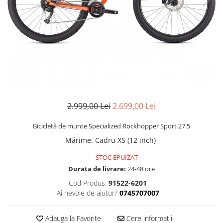
Accesorii
Diverse
Camere
Pompe
Încălțăminte
Cuvete (headset)
Produse întreținere
Frâne
Scaune copii
Frâne pe jantă
Scule și dispozitive
Discuri (rotoare)
Sisteme antifurt
Plăcuțe frână
Sonerii
Saboți
2.999,00 Lei
2.699,00 Lei
Suporți și portbagaje auto
Piese frâne
Frâne pe disc
Bicicletă de munte Specialized Rockhopper Sport 27.5
Furci
Mărime
:
Cadru XS (12 inch)
Furci fixe
STOC EPUIZAT
Piese furci
Durata de livrare:
24-48 ore
Furci cu suspensie
Cod Produs:
91522-6201
Ghidaje și întinzătoare lanț
Ai nevoie de ajutor?
0745707007
Ghidoane și atașabile
Adauga la Favorite
Cere informatii
Jante