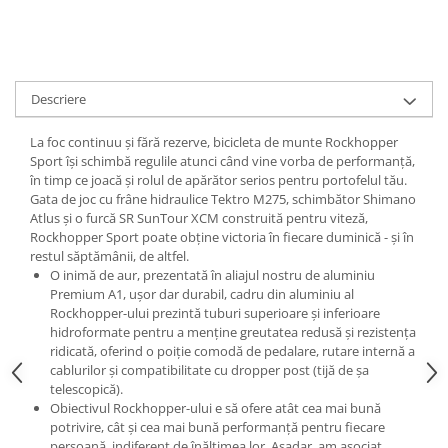
Lanțuri
Za conectare rapidă
Manete Schimbător, Frâna, Combo
Descriere
Manete frână
Manete combo
La foc continuu și fără rezerve, bicicleta de munte Rockhopper
Sport își schimbă regulile atunci când vine vorba de performanță,
Piese manete
în timp ce joacă și rolul de apărător serios pentru portofelul tău.
Manete schimbător
Gata de joc cu frâne hidraulice Tektro M275, schimbător Shimano
Manșoane și ghidolină
Atlus și o furcă SR SunTour XCM construită pentru viteză,
Rockhopper Sport poate obține victoria în fiecare duminică - și în
Ghidolină
restul săptămânii, de altfel.
Accesorii
O inimă de aur, prezentată în aliajul nostru de aluminiu
Premium A1, ușor dar durabil, cadru din aluminiu al
Manșoane
Rockhopper-ului prezintă tuburi superioare și inferioare
Pedale
hidroformate pentru a menține greutatea redusă și rezistența
ridicată, oferind o poiție comodă de pedalare, rutare internă a
Pinioane
cablurilor și compatibilitate cu dropper post (tijă de șa
Pipe
telescopică).
Obiectivul Rockhopper-ului e să ofere atât cea mai bună
Roți
potrivire, cât și cea mai bună performanță pentru fiecare
persoană, indiferent de înălțimea lor. Așadar, am asociat