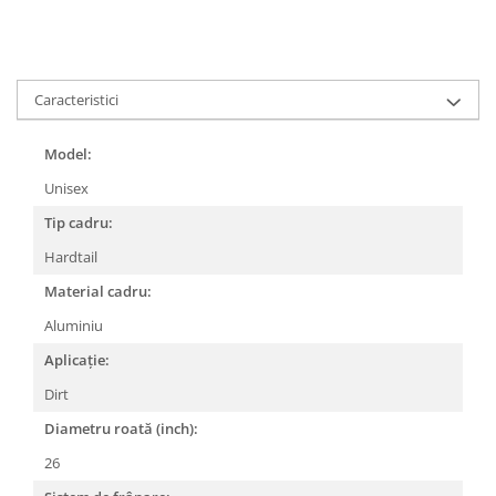
Lanțuri
Za conectare rapidă
Manete Schimbător, Frâna, Combo
Caracteristici
Manete frână
Manete combo
Model:
Piese manete
Unisex
Manete schimbător
Tip cadru:
Manșoane și ghidolină
Hardtail
Ghidolină
Material cadru:
Accesorii
Aluminiu
Manșoane
Aplicație:
Pedale
Dirt
Pinioane
Diametru roată (inch):
Pipe
26
Roți