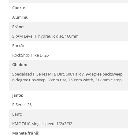
Arcuri
Cadru:
Groupset
Aluminiu
Frâne:
SRAM Level T, hydraulic disc, 160mm
Furcă:
RockShox Pike DJ 26
Ghidon:
Specialized P.Series MTB Dirt, 6061 alloy, 9-degree backsweep,
6-degree upsweep, 38mm rise, 750mm width, 31.8mm clamp
Jante:
P.Series 26
Lanț:
KMC Z610, single speed, 1/2x3/32
Manete frână: