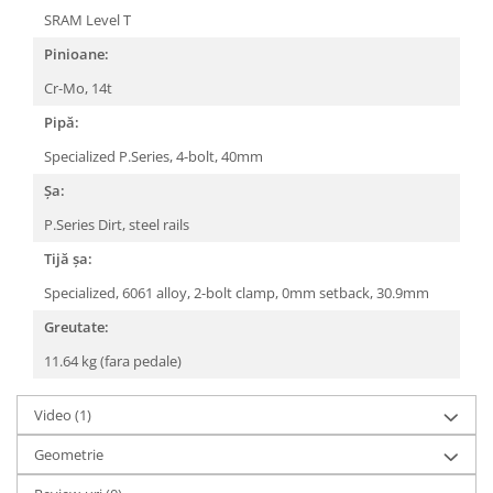
SRAM Level T
Pinioane:
Cr-Mo, 14t
Pipă:
Specialized P.Series, 4-bolt, 40mm
Șa:
P.Series Dirt, steel rails
Tijă șa:
Specialized, 6061 alloy, 2-bolt clamp, 0mm setback, 30.9mm
Greutate:
11.64 kg (fara pedale)
Video
(1)
Geometrie