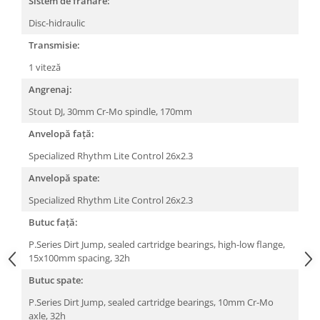
Sistem de frânare:
Roți spate
Set roți
Disc-hidraulic
Accesorii roți
Transmisie:
Roți față
1 viteză
Schimbătoare
Angrenaj:
Schimbătoare față
Stout DJ, 30mm Cr-Mo spindle, 170mm
Schimbătoare spate
Anvelopă față:
Piese schimbătoare
Șei
Specialized Rhythm Lite Control 26x2.3
Tije sa
Anvelopă spate:
Tije telescopice
Specialized Rhythm Lite Control 26x2.3
Coliere tije șa
Butuc față:
Manete tije telescopice
P.Series Dirt Jump, sealed cartridge bearings, high-low flange,
Piese tije sa
15x100mm spacing, 32h
Tije fixe
Butuc spate:
Tubeless și soluții anti-pană
P.Series Dirt Jump, sealed cartridge bearings, 10mm Cr-Mo
Amortizoare spate
axle, 32h