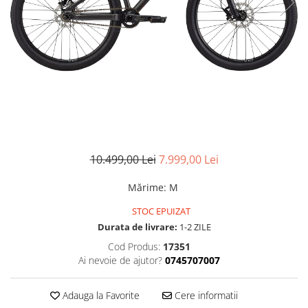
Accesorii
Diverse
Camere
Pompe
Încălțăminte
Cuvete (headset)
Produse întreținere
Frâne
Scaune copii
Frâne pe jantă
Scule și dispozitive
Discuri (rotoare)
Sisteme antifurt
Plăcuțe frână
Sonerii
Saboți
Suporți și portbagaje auto
Piese frâne
10.499,00 Lei
7.999,00 Lei
Frâne pe disc
Furci
Mărime
:
M
Furci fixe
STOC EPUIZAT
Piese furci
Durata de livrare:
1-2 ZILE
Furci cu suspensie
Cod Produs:
17351
Ai nevoie de ajutor?
0745707007
Ghidaje și întinzătoare lanț
Ghidoane și atașabile
Adauga la Favorite
Cere informatii
Jante