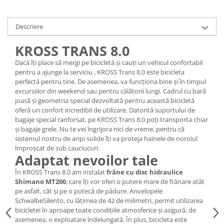
Lanțuri
Descriere
Za conectare rapidă
Manete Schimbător, Frâna, Combo
KROSS TRANS 8.0
Manete frână
Dacă îți place să mergi pe bicicletă și cauți un vehicul confortabil
Manete combo
pentru a ajunge la serviciu , KROSS Trans 8.0 este bicicleta
perfectă pentru tine. De asemenea, va funcționa bine și în timpul
Piese manete
excursiilor din weekend sau pentru călătorii lungi. Cadrul cu bară
Manete schimbător
joasă și geometria special dezvoltată pentru această bicicletă
Manșoane și ghidolină
oferă un confort incredibil de utilizare. Datorită suportului de
bagaje special ranforsat, pe KROSS Trans 8.0 poți transporta chiar
Ghidolină
și bagaje grele. Nu te vei îngrijora nici de vreme, pentru că
Accesorii
sistemul nostru de aripi solide îți va proteja hainele de noroiul
împroșcat de sub cauciucuri.
Manșoane
Adaptat nevoilor tale
Pedale
În KROSS Trans 8.0 am instalat
frâne cu disc hidraulice
Pinioane
Shimano MT200
, care îți vor oferi o putere mare de frânare atât
pe asfalt, cât și pe o potecă de pădure. Anvelopele
Pipe
SchwalbeSilento, cu lățimea de 42 de milimetri, permit utilizarea
Roți
bicicletei în aproape toate condițiile atmosferice și asigură, de
asemenea, o exploatare îndelungată. În plus, bicicleta este