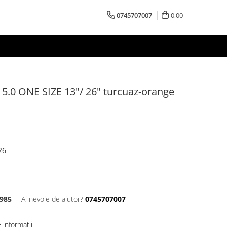
0745707007
0,00
R 5.0 ONE SIZE 13"/ 26" turcuaz-orange
26
985
Ai nevoie de ajutor?
0745707007
informatii