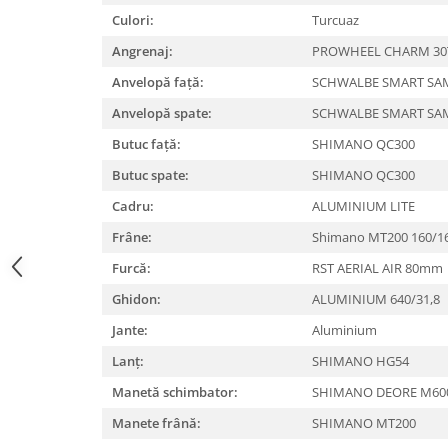
Culori:
Turcuaz
Lanțuri
Angrenaj:
PROWHEEL CHARM 3
Za conectare rapidă
Manete Schimbător, Frâna, Combo
Anvelopă față:
SCHWALBE SMART SAM
Manete frână
Anvelopă spate:
SCHWALBE SMART SAM
Manete combo
Butuc față:
SHIMANO QC300
Piese manete
Butuc spate:
SHIMANO QC300
Manete schimbător
Cadru:
ALUMINIUM LITE
Manșoane și ghidolină
Frâne:
Shimano MT200 160/
Ghidolină
Furcă:
RST AERIAL AIR 80mm
Accesorii
Ghidon:
ALUMINIUM 640/31,8
Manșoane
Pedale
Jante:
Aluminium
Pinioane
Lanț:
SHIMANO HG54
Pipe
Manetă schimbator:
SHIMANO DEORE M60
Roți
Manete frână:
SHIMANO MT200