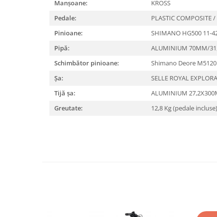
Roți spate
Manșoane:
KROSS
Set roți
Pedale:
PLASTIC COMPOSITE /
Accesorii roți
Pinioane:
SHIMANO HG500 11-4
Roți față
Pipă:
ALUMINIUM 70MM/31,
Schimbătoare
Schimbător pinioane:
Shimano Deore M512
Schimbătoare față
Șa:
SELLE ROYAL EXPLORA
Schimbătoare spate
Piese schimbătoare
Tijă șa:
ALUMINIUM 27,2X30
Șei
Greutate:
12,8 Kg (pedale incluse
Tije sa
Tije telescopice
Coliere tije șa
Manete tije telescopice
Piese tije sa
Tije fixe
Tubeless și soluții anti-pană
Amortizoare spate