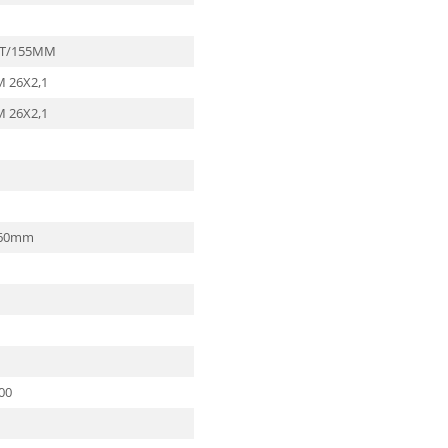
0T/155MM
 26X2,1
 26X2,1
160mm
00