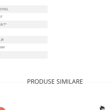
 STEEL
2T
8/7°
0
 JR
0MM
)
PRODUSE SIMILARE