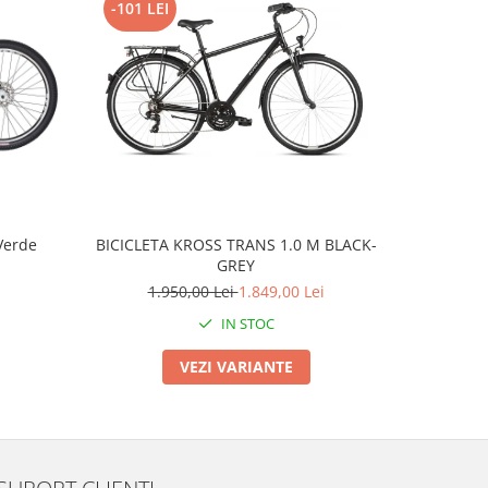
-101 LEI
Verde
BICICLETA KROSS TRANS 1.0 M BLACK-
BMX WE T
GREY
1.950,00 Lei
1.849,00 Lei
IN STOC
VEZI VARIANTE