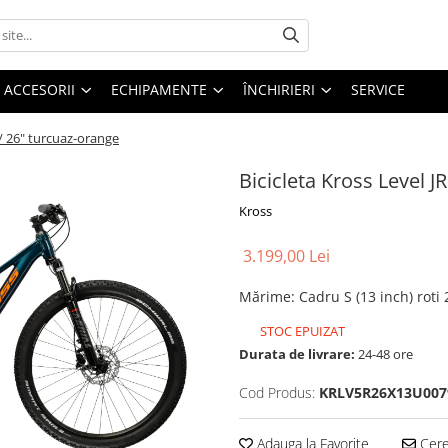
ACCESORII
ECHIPAMENTE
ÎNCHIRIERI
SERVICE
"/ 26" turcuaz-orange
Bicicleta Kross Level J
Kross
3.199,00 Lei
Mărime
:
Cadru S (13 inch) roti 
STOC EPUIZAT
Durata de livrare:
24-48 ore
Cod Produs:
KRLV5R26X13U007
Adauga la Favorite
Cere 