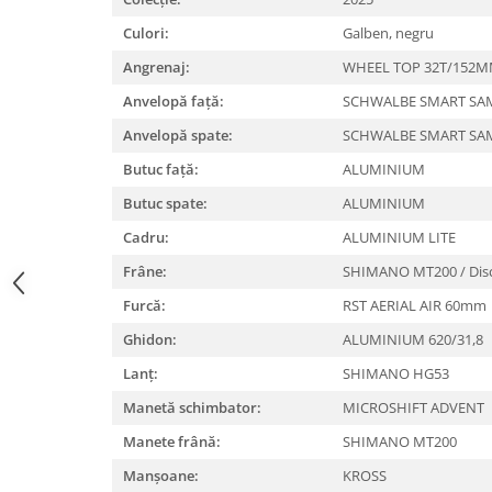
Lanțuri
Culori:
Galben, negru
Za conectare rapidă
Angrenaj:
WHEEL TOP 32T/152
Manete Schimbător, Frâna, Combo
Anvelopă față:
SCHWALBE SMART SAM
Manete frână
Anvelopă spate:
SCHWALBE SMART SAM
Manete combo
Butuc față:
ALUMINIUM
Piese manete
Butuc spate:
ALUMINIUM
Manete schimbător
Cadru:
ALUMINIUM LITE
Manșoane și ghidolină
Frâne:
SHIMANO MT200 / Dis
Ghidolină
Accesorii
Furcă:
RST AERIAL AIR 60mm
Manșoane
Ghidon:
ALUMINIUM 620/31,8
Pedale
Lanț:
SHIMANO HG53
Pinioane
Manetă schimbator:
MICROSHIFT ADVENT
Pipe
Manete frână:
SHIMANO MT200
Roți
Manșoane:
KROSS