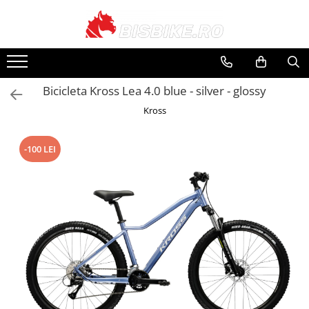
Biciclete
Biciclete Electrice
PIESE
Accesorii
Echipamente
Închirieri
Mountain bike
E-Commuter Bikes
Angrenaje
Apărători
Căști
Suporți și portbagaje
Bicicleta Kross Lea 4.0 blue - silver - glossy
Șosea-gravel
E-Road Bikes
Braț angrenaj
Bidoane și suporți
Pantaloni
Kross
Plăci foi angrenaj
Trekking-oraș
E-Mountain Bikes
Borsete și genți
Tricouri
Anvelope
Copii
Ciclocomputere
Jachete
-100 LEI
Butuci
Street-Dirt
Coșuri
Mănuși
Butuci spate
BMX
Cricuri
Protecții
Piese butuci
Damă
Diverse
Căciuli, Șepci, Bandane
Butuci față
E-bike
Încălzitoare
Butuci pedalieri
Huse și suporți telefon
Rucsaci
Filet
Localizare GPS
Ochelari
Press-fit
Cadre
Lumini și reflectorizante
Huse Pantofi
Piese și accesorii