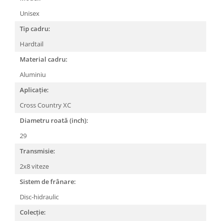
Lanțuri
Unisex
Za conectare rapidă
Tip cadru:
Manete Schimbător, Frâna, Combo
Hardtail
Manete frână
Material cadru:
Manete combo
Aluminiu
Piese manete
Aplicație:
Manete schimbător
Cross Country XC
Manșoane și ghidolină
Diametru roată (inch):
Ghidolină
Accesorii
29
Manșoane
Transmisie:
Pedale
2x8 viteze
Pinioane
Sistem de frânare:
Pipe
Disc-hidraulic
Roți
Colecție: