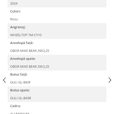
Roți spate
2024
Set roți
Culori:
Accesorii roți
Rosu
Roți față
Angrenaj:
Schimbătoare
WHEELTOP TM-CY10
Schimbătoare față
Schimbătoare spate
Anvelopă față:
Piese schimbătoare
OBOR MIKE BEAR 29X2,25
Șei
Anvelopă spate:
Tije sa
OBOR MIKE BEAR 29X2,25
Tije telescopice
Butuc față:
Coliere tije șa
GULI GL-B43F
Manete tije telescopice
Butuc spate:
Piese tije sa
Tije fixe
GULI GL-B43R
Tubeless și soluții anti-pană
Cadru:
Amortizoare spate
ALUMINIUM