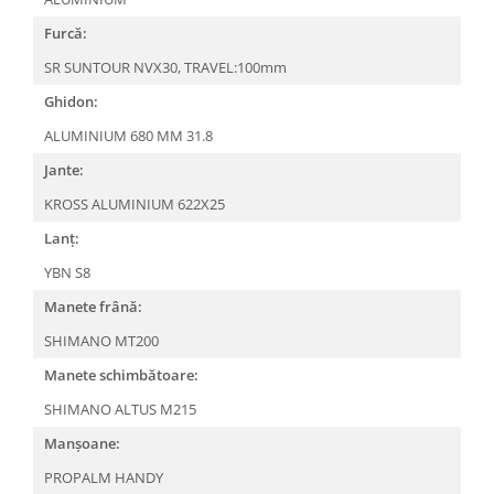
Arcuri
Furcă:
Groupset
SR SUNTOUR NVX30, TRAVEL:100mm
Ghidon:
ALUMINIUM 680 MM 31.8
Jante:
KROSS ALUMINIUM 622X25
Lanț:
YBN S8
Manete frână:
SHIMANO MT200
Manete schimbătoare:
SHIMANO ALTUS M215
Manșoane:
PROPALM HANDY