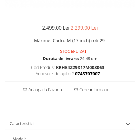
Accesorii
Diverse
Camere
Pompe
Încălțăminte
Cuvete (headset)
Produse întreținere
Frâne
2.499,00 Lei
2.299,00 Lei
Scaune copii
Frâne pe jantă
Scule și dispozitive
Mărime
:
Cadru M (17 inch) roti 29
Discuri (rotoare)
Sisteme antifurt
STOC EPUIZAT
Plăcuțe frână
Sonerii
Durata de livrare:
24-48 ore
Saboți
Suporți și portbagaje auto
Cod Produs:
KRHE4Z29X17M008063
Piese frâne
Ai nevoie de ajutor?
0745707007
Frâne pe disc
Furci
Adauga la Favorite
Cere informatii
Furci fixe
Piese furci
Furci cu suspensie
Ghidaje și întinzătoare lanț
Caracteristici
Ghidoane și atașabile
Jante
Model: