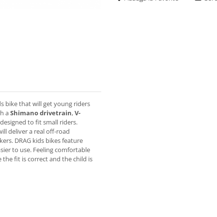
ds bike that will get young riders
th a
Shimano drivetrain
,
V-
esigned to fit small riders.
ill deliver a real off-road
kers. DRAG kids bikes feature
asier to use. Feeling comfortable
the fit is correct and the child is