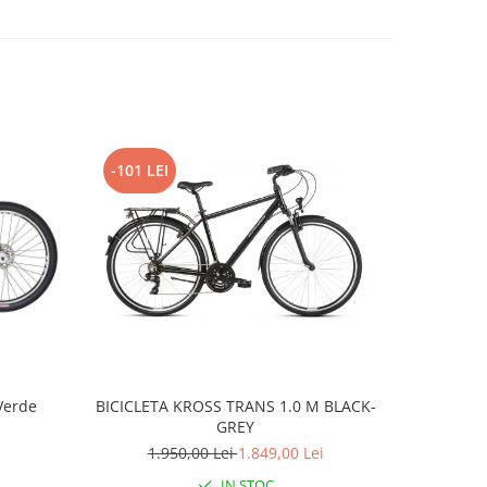
-101 LEI
Verde
BICICLETA KROSS TRANS 1.0 M BLACK-
BMX WE T
GREY
1.950,00 Lei
1.849,00 Lei
IN STOC