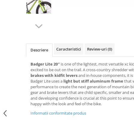
Accesorii
Diverse
Camere
Pompe
Încălțăminte
Cuvete (headset)
Produse întreținere
Frâne
Scaune copii
Frâne pe jantă
Scule și dispozitive
Discuri (rotoare)
Sisteme antifurt
Caracteristici
Review-uri
(0)
Plăcuțe frână
Descriere
Sonerii
Saboți
Suporți și portbagaje auto
Badger Lite 20″
is one of the lightest, most versatile xc ki
Piese frâne
excited to be out on the trail. A cross-country shredder wi
Frâne pe disc
brakes with kidfit levers
and in-house components, it is d
Furci
Badger Lite uses a
light but stiff aluminum frame
that w
performance to create the next generation of mountain bi
Furci fixe
gear and brake levers that are child specific, smaller and e
Piese furci
and developing confidence is crucial at this point to ensure 
happy with the look and feel of the bike.
Furci cu suspensie
Informatii conformitate produs
Ghidaje și întinzătoare lanț
Ghidoane și atașabile
Jante