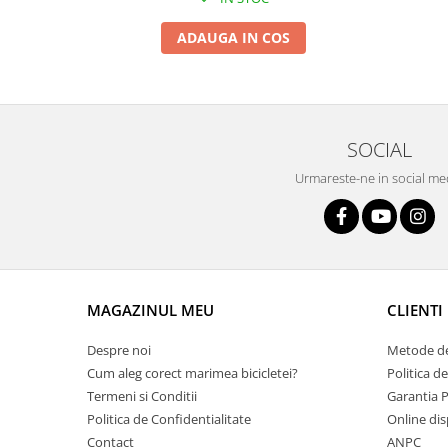
Roți spate
Set roți
ADAUGA IN COS
Accesorii roți
Roți față
Schimbătoare
Schimbătoare față
SOCIAL
Schimbătoare spate
Urmareste-ne in social me
Piese schimbătoare
Șei
Tije sa
Tije telescopice
Coliere tije șa
MAGAZINUL MEU
CLIENTI
Manete tije telescopice
Despre noi
Metode de
Piese tije sa
Cum aleg corect marimea bicicletei?
Politica d
Tije fixe
Termeni si Conditii
Garantia 
Tubeless și soluții anti-pană
Politica de Confidentialitate
Online dis
Amortizoare spate
Contact
ANPC