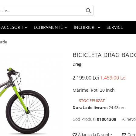
ACCESORII
ECHIPAMENTE
ÎNCHIRIERI
SERVICE
erde
BICICLETA DRAG BADGE
Drag
2.199,00 Lei
1.459,00 Lei
Mărime
:
Roti 20 inch
STOC EPUIZAT
Durata de livrare:
24-48 ore
Cod Produs:
01001308
Ai nevo
Adauga la Favorite
Cere 