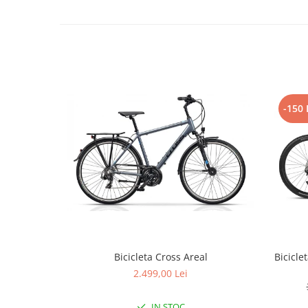
Lanțuri
Za conectare rapidă
Manete Schimbător, Frâna, Combo
Manete frână
Manete combo
-150 
Piese manete
Manete schimbător
Manșoane și ghidolină
Ghidolină
Accesorii
Manșoane
Pedale
Pinioane
Bicicleta Cross Areal
Bicicle
Pipe
2.499,00 Lei
Roți
IN STOC