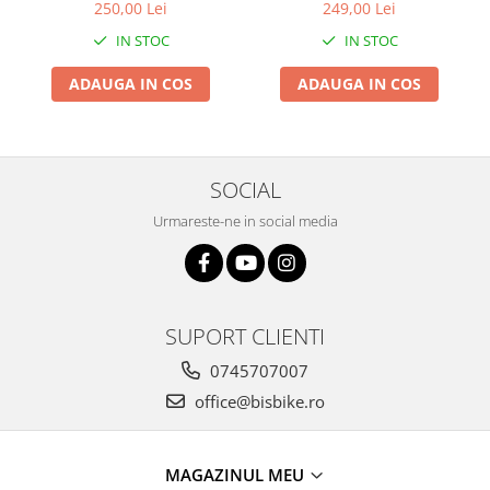
CFS PRINDERE pe
250,00 Lei
249,00 Lei
PORTBAGAJ - Gri-Maro
IN STOC
IN STOC
ADAUGA IN COS
ADAUGA IN COS
SOCIAL
Urmareste-ne in social media
SUPORT CLIENTI
0745707007
office@bisbike.ro
MAGAZINUL MEU