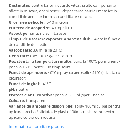
Destinatie:
pentru lanturi, cutii de viteza si alte componente
Arcuri
aflate in miscare, dar si pentru depozitarea partilor metalice in
Groupset
conditii de aer liber iarna sau umiditate ridicata.
Grosimea peliculei:
5-10 microni
Puterea de acoperire:
40 mp/ litru.
Aspect pelicula:
nu se intareste
Timpul de uscare/evaporare a solventului:
2-4 ore in functie
de conditiile de mediu
Vascozitate:
3.6 mPa (la 20°C)
3
Densitate:
0.85 ± 0.02 g/cm
, la 20°C
Rezistenta la temperaturi inalte:
pana la 100°C permanent /
pana la 150°C pentru un timp scurt
Punct de aprindere:
<0°C (spray cu aerosoli) / 51°C (sticluta cu
picurator)
Punct de inghet:
-41°C
pH:
neutru
Protectie anti-coroziva:
pana la 36 luni (spatii inchise)
Culoare:
transparent
Variante de ambalare disponibile:
spray 100ml cu pai pentru
aplicare precisa / sticluta de plastic 100ml cu picurator pentru
aplicare cu pierderi reduse
Informatii conformitate produs