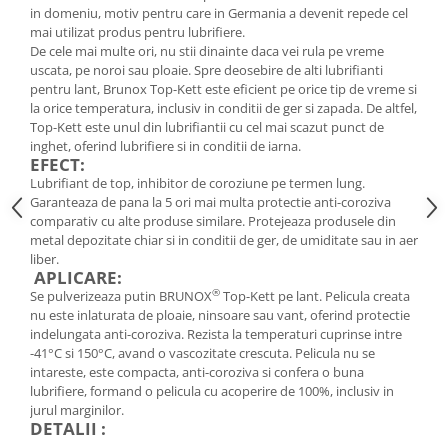
Roți spate
in domeniu, motiv pentru care in Germania a devenit repede cel
Set roți
mai utilizat produs pentru lubrifiere.
De cele mai multe ori, nu stii dinainte daca vei rula pe vreme
Accesorii roți
uscata, pe noroi sau ploaie. Spre deosebire de alti lubrifianti
Roți față
pentru lant, Brunox Top-Kett este eficient pe orice tip de vreme si
Schimbătoare
la orice temperatura, inclusiv in conditii de ger si zapada. De altfel,
Top-Kett este unul din lubrifiantii cu cel mai scazut punct de
Schimbătoare față
inghet, oferind lubrifiere si in conditii de iarna.
EFECT:
Schimbătoare spate
Lubrifiant de top, inhibitor de coroziune pe termen lung.
Piese schimbătoare
Garanteaza de pana la 5 ori mai multa protectie anti-coroziva
Șei
comparativ cu alte produse similare. Protejeaza produsele din
metal depozitate chiar si in conditii de ger, de umiditate sau in aer
Tije sa
liber.
APLICARE:
Tije telescopice
®
Se pulverizeaza putin BRUNOX
Top-Kett pe lant. Pelicula creata
Coliere tije șa
nu este inlaturata de ploaie, ninsoare sau vant, oferind protectie
Manete tije telescopice
indelungata anti-coroziva. Rezista la temperaturi cuprinse intre
-41°C si 150°C, avand o vascozitate crescuta. Pelicula nu se
Piese tije sa
intareste, este compacta, anti-coroziva si confera o buna
Tije fixe
lubrifiere, formand o pelicula cu acoperire de 100%, inclusiv in
Tubeless și soluții anti-pană
jurul marginilor.
DETALII :
Amortizoare spate