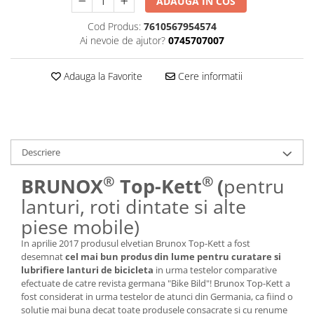
ADAUGA IN COS
Lanțuri
Cod Produs:
7610567954574
Za conectare rapidă
Ai nevoie de ajutor?
0745707007
Manete Schimbător, Frâna, Combo
Adauga la Favorite
Cere informatii
Manete frână
Manete combo
Piese manete
Manete schimbător
Manșoane și ghidolină
Descriere
Ghidolină
®
®
BRUNOX
Top-Kett
(
pentru
Accesorii
lanturi, roti dintate si alte
Manșoane
piese mobile)
Pedale
In aprilie 2017 produsul elvetian Brunox Top-Kett a fost
Pinioane
desemnat
cel mai bun produs din lume pentru curatare si
lubrifiere lanturi de bicicleta
in urma testelor comparative
Pipe
efectuate de catre revista germana "Bike Bild"! Brunox Top-Kett a
Roți
fost considerat in urma testelor de atunci din Germania, ca fiind o
solutie mai buna decat toate produsele consacrate si cu renume