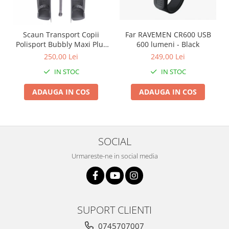
Scaun Transport Copii
Far RAVEMEN CR600 USB
Polisport Bubbly Maxi Plus
600 lumeni - Black
CFS PRINDERE pe
250,00 Lei
249,00 Lei
PORTBAGAJ - Gri-Maro
IN STOC
IN STOC
ADAUGA IN COS
ADAUGA IN COS
SOCIAL
Urmareste-ne in social media
SUPORT CLIENTI
0745707007