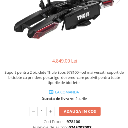
Accesorii
Diverse
Camere
Pompe
Încălțăminte
Cuvete (headset)
Produse întreținere
Frâne
Scaune copii
Frâne pe jantă
Scule și dispozitive
Discuri (rotoare)
Sisteme antifurt
Plăcuțe frână
Sonerii
Saboți
4.849,00 Lei
Suporți și portbagaje auto
Piese frâne
Frâne pe disc
Suport pentru 2 biciclete Thule Epos 978100 - cel mai versatil suport de
Furci
biciclete cu prindere pe carligul de remorcare potrivit pentru toate
tipurile de biciclete.
Furci fixe
LA COMANDA
Piese furci
Durata de livrare:
2-4 zile
Furci cu suspensie
Ghidaje și întinzătoare lanț
ADAUGA IN COS
Ghidoane și atașabile
Cod Produs:
978100
Jante
Ai nevoie de ajutor?
0745707007