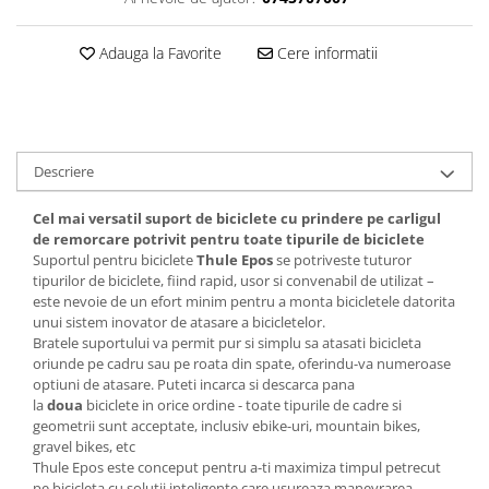
Lanțuri
Adauga la Favorite
Cere informatii
Za conectare rapidă
Manete Schimbător, Frâna, Combo
Manete frână
Manete combo
Descriere
Piese manete
Manete schimbător
Cel mai versatil suport de biciclete cu prindere pe carligul
Manșoane și ghidolină
de remorcare potrivit pentru toate tipurile de biciclete
Suportul pentru biciclete
Thule Epos
se potriveste tuturor
Ghidolină
tipurilor de biciclete, fiind rapid, usor si convenabil de utilizat –
Accesorii
este nevoie de un efort minim pentru a monta bicicletele datorita
unui sistem inovator de atasare a bicicletelor.
Manșoane
Bratele suportului va permit pur si simplu sa atasati bicicleta
Pedale
oriunde pe cadru sau pe roata din spate, oferindu-va numeroase
optiuni de atasare. Puteti incarca si descarca pana
Pinioane
la
doua
biciclete in orice ordine - toate tipurile de cadre si
Pipe
geometrii sunt acceptate, inclusiv ebike-uri, mountain bikes,
gravel bikes, etc
Roți
Thule Epos este conceput pentru a-ti maximiza timpul petrecut
pe bicicleta cu solutii inteligente care usureaza manevrarea