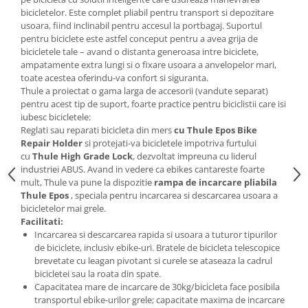
Roți spate
bicicletelor. Este complet pliabil pentru transport si depozitare
Set roți
usoara, fiind inclinabil pentru accesul la portbagaj. Suportul
Accesorii roți
pentru biciclete este astfel conceput pentru a avea grija de
bicicletele tale – avand o distanta generoasa intre biciclete,
Roți față
ampatamente extra lungi si o fixare usoara a anvelopelor mari,
Schimbătoare
toate acestea oferindu-va confort si siguranta.
Thule a proiectat o gama larga de accesorii (vandute separat)
Schimbătoare față
pentru acest tip de suport, foarte practice pentru biciclistii care isi
Schimbătoare spate
iubesc bicicletele:
Piese schimbătoare
Reglati sau reparati bicicleta din mers
cu Thule Epos Bike
Repair Holder
si protejati-va bicicletele impotriva furtului
Șei
cu
Thule High Grade Lock
, dezvoltat impreuna cu liderul
Tije sa
industriei ABUS. Avand in vedere ca ebikes cantareste foarte
mult, Thule va pune la dispozitie
rampa de incarcare pliabila
Tije telescopice
Thule Epos
, speciala pentru incarcarea si descarcarea usoara a
Coliere tije șa
bicicletelor mai grele.
Facilitati:
Manete tije telescopice
Incarcarea si descarcarea rapida si usoara a tuturor tipurilor
Piese tije sa
de biciclete, inclusiv ebike-uri. Bratele de bicicleta telescopice
brevetate cu leagan pivotant si curele se ataseaza la cadrul
Tije fixe
bicicletei sau la roata din spate.
Tubeless și soluții anti-pană
Capacitatea mare de incarcare de 30kg/bicicleta face posibila
transportul ebike-urilor grele; capacitate maxima de incarcare
Amortizoare spate