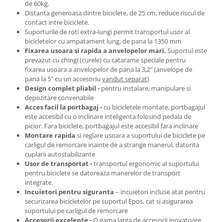
de 60kg.
Arcuri
Distanta generoasa dintre biciclete, de 25 cm, reduce riscul de
contact intre biciclete.
Groupset
Suporturile de roti extra-lungi permit transportul usor al
bicicletelor cu ampatament lung, de pana la 1350 mm
Fixarea usoara si rapida a anvelopelor mari.
Suportul este
prevazut cu chingi (curele) cu
catarame speciale pentru
fixarea usoara a anvelopelor de pana la 3,2" (anvelope de
pana la 5" cu un accesoriu
vandut separat
)
Design complet pliabil -
pentru instalare, manipulare si
depozitare convenabile
Acces facil la portbagaj -
cu bicicletele montate, portbagajul
este accesibil cu o inclinare inteligenta folosind pedala de
picior. Fara biciclete, portbagajul este accesibil fara inclinare
Montare rapida
si reglare usoara a suportului de biciclete pe
carligul de remorcare inainte de a strange manerul, datorita
cuplarii autostabilizante
Usor de transportat -
transportul ergonomic al suportului
pentru biciclete se datoreaza manerelor de transport
integrate.
Incuietori pentru siguranta
– incuietori incluse atat pentru
securizarea bicicletelor pe suportul Epos, cat si asigurarea
suportului pe carligul de remorcare
Accesorii excelente -
O gama larga de accesorii inovatoare