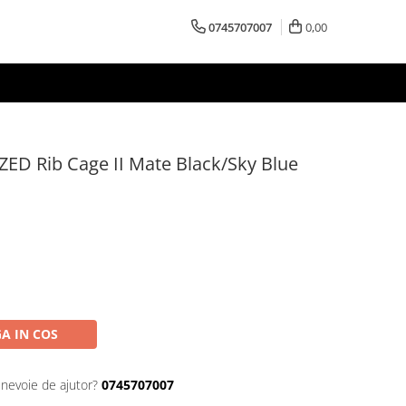
0745707007
0,00
ZED Rib Cage II Mate Black/Sky Blue
A IN COS
 nevoie de ajutor?
0745707007