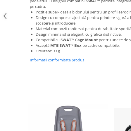
pedalatului. Designul compatibil
SWAT™
permite integrarea
pe cadru.
Lanțuri
Poziție super-joasă a bidonului pentru un profil aerod
Za conectare rapidă
Design cu compresie ajustată pentru prindere sigură a 
scoatere și introducere.
Manete Schimbător, Frâna, Combo
Material compozit ranforsat pentru durabilitate sporit
Manete frână
Design minimalist și elegant, cu grafica distinctivă.
Compatibil cu
SWAT™ Cage Mount
pentru unelte de 
Manete combo
Acceptă
MTB SWAT™ Box
pe cadre compatibile.
Piese manete
Greutate: 33 g
Manete schimbător
Informatii conformitate produs
Manșoane și ghidolină
Ghidolină
Accesorii
Manșoane
Pedale
Pinioane
Pipe
Roți