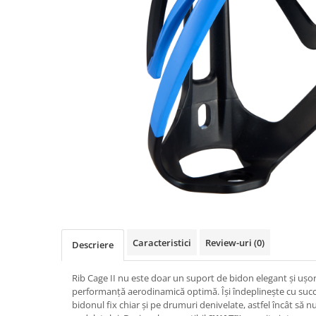
Accesorii
Diverse
Camere
Pompe
Încălțăminte
Cuvete (headset)
Produse întreținere
Frâne
Scaune copii
Frâne pe jantă
Scule și dispozitive
Discuri (rotoare)
Sisteme antifurt
Plăcuțe frână
Sonerii
Saboți
Suporți și portbagaje auto
Piese frâne
Frâne pe disc
Furci
Furci fixe
Piese furci
Caracteristici
Review-uri
(0)
Descriere
Furci cu suspensie
Ghidaje și întinzătoare lanț
Rib Cage II nu este doar un suport de bidon elegant și ușor,
Ghidoane și atașabile
performanță aerodinamică optimă. Își îndeplinește cu succ
bidonul fix chiar și pe drumuri denivelate, astfel încât să nu
Jante