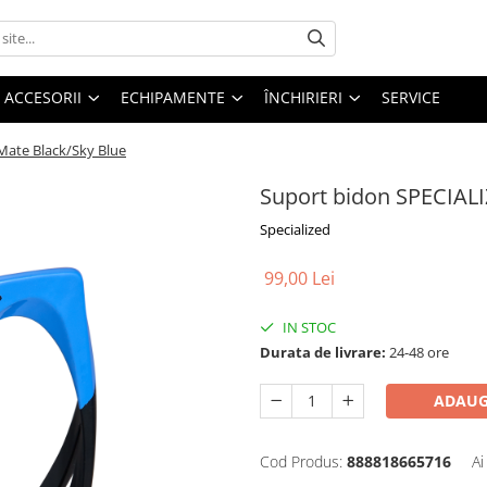
ACCESORII
ECHIPAMENTE
ÎNCHIRIERI
SERVICE
Mate Black/Sky Blue
Suport bidon SPECIALI
Specialized
99,00 Lei
IN STOC
Durata de livrare:
24-48 ore
ADAUG
Cod Produs:
888818665716
Ai