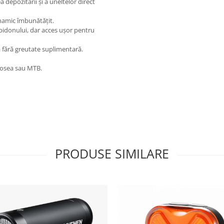
 depozitării și a uneltelor direct
inamic îmbunătățit.
bidonului, dar acces ușor pentru
ă fără greutate suplimentară.
șosea sau MTB.
PRODUSE SIMILARE