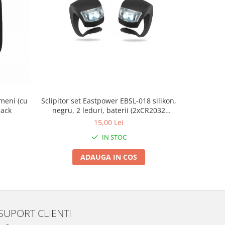
meni (cu
Sclipitor set Eastpower EBSL-018 silikon,
CHEIE PIN
lack
negru, 2 leduri, baterii (2xCR2032
L
incluse)
15,00 Lei
IN STOC
ADAUGA IN COS
SUPORT CLIENTI