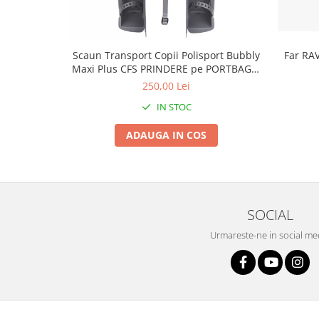
Roți spate
Set roți
Accesorii roți
Scaun Transport Copii Polisport Bubbly
Far RA
Roți față
Maxi Plus CFS PRINDERE pe PORTBAGAJ
Schimbătoare
- Gri-Maro
250,00 Lei
Schimbătoare față
IN STOC
Schimbătoare spate
Piese schimbătoare
ADAUGA IN COS
Șei
Tije sa
Tije telescopice
SOCIAL
Coliere tije șa
Manete tije telescopice
Urmareste-ne in social me
Piese tije sa
Tije fixe
Tubeless și soluții anti-pană
Amortizoare spate