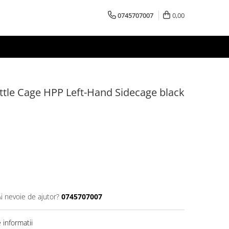
0745707007
0,00
tle Cage HPP Left-Hand Sidecage black
Ai nevoie de ajutor?
0745707007
informatii