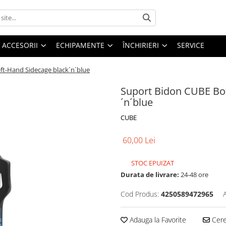
ACCESORII
ECHIPAMENTE
ÎNCHIRIERI
SERVICE
ft-Hand Sidecage black´n´blue
Suport Bidon CUBE Bot
´n´blue
CUBE
60,00 Lei
STOC EPUIZAT
Durata de livrare:
24-48 ore
Cod Produs:
4250589472965
Adauga la Favorite
Cere 