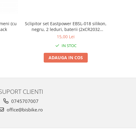
meni (cu
Sclipitor set Eastpower EBSL-018 silikon,
CHEIE PIN
lack
negru, 2 leduri, baterii (2xCR2032
L
incluse)
15,00 Lei
IN STOC
ADAUGA IN COS
SUPORT CLIENTI
0745707007
office@bisbike.ro