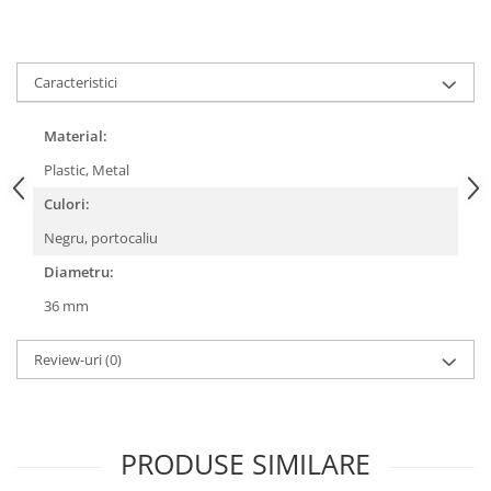
Lanțuri
Za conectare rapidă
Caracteristici
Manete Schimbător, Frâna, Combo
Manete frână
Material:
Manete combo
Plastic, Metal
Piese manete
Culori:
Manete schimbător
Manșoane și ghidolină
Negru, portocaliu
Ghidolină
Diametru:
Accesorii
36 mm
Manșoane
Pedale
Review-uri
(0)
Pinioane
Pipe
PRODUSE SIMILARE
Roți