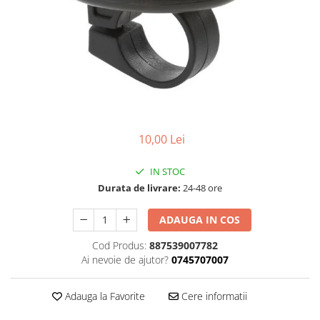
Accesorii
Diverse
Camere
Pompe
Încălțăminte
Cuvete (headset)
Produse întreținere
Frâne
Scaune copii
Frâne pe jantă
Scule și dispozitive
Discuri (rotoare)
Sisteme antifurt
Plăcuțe frână
Sonerii
Saboți
10,00 Lei
Suporți și portbagaje auto
Piese frâne
IN STOC
Frâne pe disc
Durata de livrare:
24-48 ore
Furci
Furci fixe
ADAUGA IN COS
Piese furci
Cod Produs:
887539007782
Furci cu suspensie
Ai nevoie de ajutor?
0745707007
Ghidaje și întinzătoare lanț
Ghidoane și atașabile
Adauga la Favorite
Cere informatii
Jante