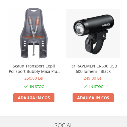
Roți spate
Set roți
Accesorii roți
Roți față
Schimbătoare
Schimbătoare față
Schimbătoare spate
Piese schimbătoare
Șei
Scaun Transport Copii
Far RAVEMEN CR600 USB
Tije sa
Polisport Bubbly Maxi Plus
600 lumeni - Black
CFS PRINDERE pe
250,00 Lei
249,00 Lei
Tije telescopice
PORTBAGAJ - Gri-Maro
Coliere tije șa
IN STOC
IN STOC
Manete tije telescopice
ADAUGA IN COS
ADAUGA IN COS
Piese tije sa
Tije fixe
Tubeless și soluții anti-pană
SOCIAL
Amortizoare spate