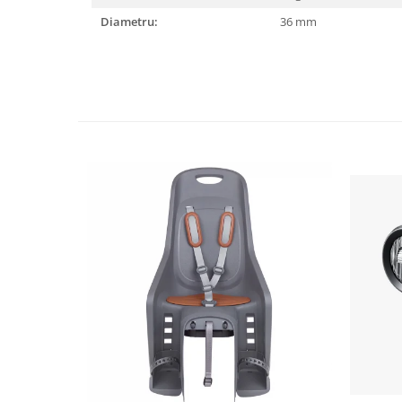
Diametru:
36 mm
Lanțuri
Za conectare rapidă
Manete Schimbător, Frâna, Combo
Manete frână
Manete combo
Piese manete
Manete schimbător
Manșoane și ghidolină
Ghidolină
Accesorii
Manșoane
Pedale
Pinioane
Pipe
Roți