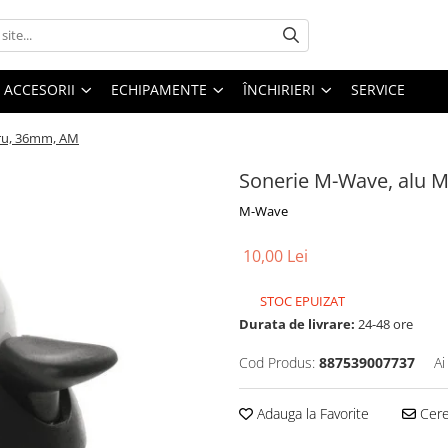
ACCESORII
ECHIPAMENTE
ÎNCHIRIERI
SERVICE
gru, 36mm, AM
Sonerie M-Wave, alu M
M-Wave
10,00 Lei
STOC EPUIZAT
Durata de livrare:
24-48 ore
Cod Produs:
887539007737
Ai
Adauga la Favorite
Cere 