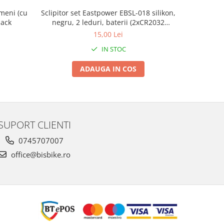
meni (cu
Sclipitor set Eastpower EBSL-018 silikon,
CHEIE PIN
lack
negru, 2 leduri, baterii (2xCR2032
L
incluse)
15,00 Lei
IN STOC
ADAUGA IN COS
SUPORT CLIENTI
0745707007
office@bisbike.ro