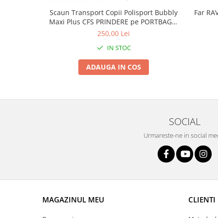
Roți spate
Scaun Transport Copii Polisport Bubbly
Far RA
Set roți
Maxi Plus CFS PRINDERE pe PORTBAGAJ
Accesorii roți
- Gri-Maro
250,00 Lei
Roți față
IN STOC
Schimbătoare
Schimbătoare față
ADAUGA IN COS
Schimbătoare spate
Piese schimbătoare
Șei
SOCIAL
Tije sa
Tije telescopice
Urmareste-ne in social me
Coliere tije șa
Manete tije telescopice
Piese tije sa
Tije fixe
Tubeless și soluții anti-pană
MAGAZINUL MEU
CLIENTI
Amortizoare spate