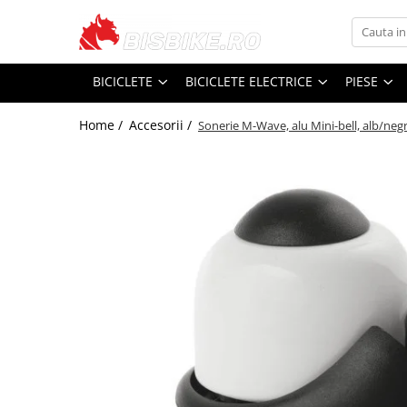
Biciclete
Biciclete Electrice
PIESE
Accesorii
Echipamente
Închirieri
BICICLETE
BICICLETE ELECTRICE
PIESE
Mountain bike
E-Commuter Bikes
Angrenaje
Apărători
Căști
Suporți și portbagaje
Home /
Accesorii /
Șosea-gravel
E-Road Bikes
Braț angrenaj
Bidoane și suporți
Pantaloni
Sonerie M-Wave, alu Mini-bell, alb/ne
Plăci foi angrenaj
Trekking-oraș
E-Mountain Bikes
Borsete și genți
Tricouri
Anvelope
Copii
Ciclocomputere
Jachete
Butuci
Street-Dirt
Coșuri
Mănuși
Butuci spate
BMX
Cricuri
Protecții
Piese butuci
Damă
Diverse
Căciuli, Șepci, Bandane
Butuci față
E-bike
Încălzitoare
Butuci pedalieri
Huse și suporți telefon
Rucsaci
Filet
Localizare GPS
Ochelari
Press-fit
Cadre
Lumini și reflectorizante
Huse Pantofi
Piese și accesorii