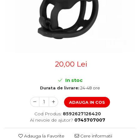
Accesorii
Diverse
Camere
Pompe
Încălțăminte
Cuvete (headset)
Produse întreținere
Frâne
Scaune copii
Frâne pe jantă
Scule și dispozitive
Discuri (rotoare)
Plăcuțe frână
Sisteme antifurt
Saboți
Sonerii
Piese frâne
20,00 Lei
Suporți și portbagaje auto
Frâne pe disc
Furci
In stoc
Furci fixe
Durata de livrare:
24-48 ore
Piese furci
Furci cu suspensie
ADAUGA IN COS
Ghidaje și întinzătoare lanț
Cod Produs:
8592627126420
Ghidoane și atașabile
Ai nevoie de ajutor?
0745707007
Jante
Adauga la Favorite
Cere informatii
Lanțuri