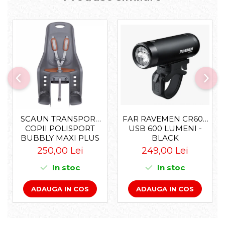
Accesorii roți
Roți față
Schimbătoare
Schimbătoare față
Schimbătoare spate
Piese schimbătoare
Șei
Tije sa
Tije telescopice
FAR RAVEMEN CR600
SCAUN TRANSPORT
USB 600 LUMENI -
COPII POLISPORT
Coliere tije șa
BLACK
BUBBLY MAXI PLUS
Manete tije telescopice
CFS PRINDERE PE
249,00 Lei
250,00 Lei
Piese tije sa
PORTBAGAJ - GRI-
Tije fixe
MARO
In stoc
In stoc
Tubeless și soluții anti-pană
ADAUGA IN COS
ADAUGA IN COS
Amortizoare spate
Arcuri
Groupset