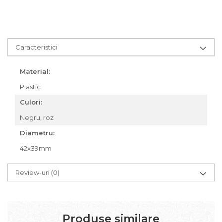
Za conectare rapidă
Manete Schimbător, Frâna,
Combo
Caracteristici
Manete frână
Manete combo
Material:
Piese manete
Manete schimbător
Plastic
Manșoane și ghidolină
Culori:
Ghidolină
Negru, roz
Accesorii
Diametru:
Manșoane
Pedale
42x39mm
Pinioane
Review-uri
(0)
Pipe
Roți
Roți spate
Produse similare
Set roți