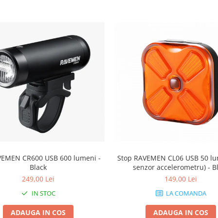
VEMEN CR600 USB 600 lumeni -
Stop RAVEMEN CL06 USB 50 lu
Black
senzor accelerometru) - B
249,00 Lei
149,00 Lei
IN STOC
LA COMANDA
ADAUGA IN COS
ADAUGA IN COS