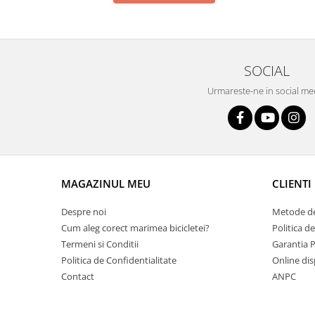
Arcuri
Groupset
SOCIAL
Urmareste-ne in social me
MAGAZINUL MEU
CLIENTI
Despre noi
Metode de
Cum aleg corect marimea bicicletei?
Politica d
Termeni si Conditii
Garantia 
Politica de Confidentialitate
Online dis
Contact
ANPC