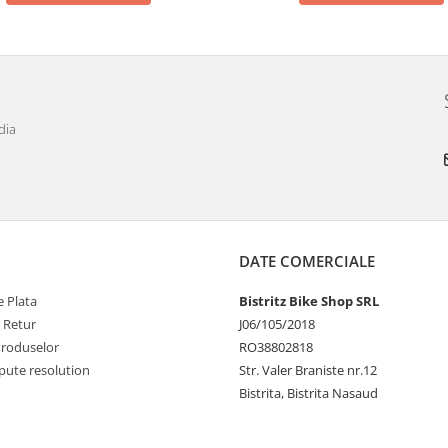
dia
DATE COMERCIALE
 Plata
Bistritz Bike Shop SRL
e Retur
J06/105/2018
Produselor
RO38802818
pute resolution
Str. Valer Braniste nr.12
Bistrita, Bistrita Nasaud