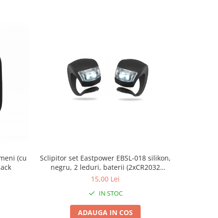
meni (cu
Sclipitor set Eastpower EBSL-018 silikon,
CHEIE PIN
lack
negru, 2 leduri, baterii (2xCR2032
L
incluse)
15,00 Lei
IN STOC
ADAUGA IN COS