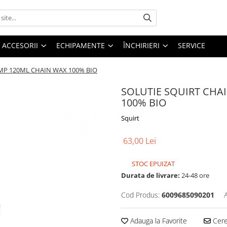
ACCESORII
ECHIPAMENTE
ÎNCHIRIERI
SERVICE
MP 120ML CHAIN WAX 100% BIO
SOLUTIE SQUIRT CHA
100% BIO
Squirt
63,00 Lei
STOC EPUIZAT
Durata de livrare:
24-48 ore
Cod Produs:
6009685090201
Adauga la Favorite
Cere 