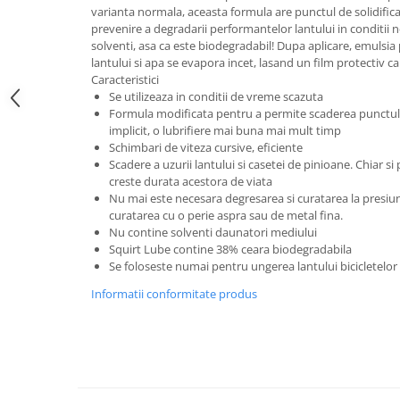
varianta normala, aceasta formula are punctul de solidifica
Lanțuri
prevenire a degradarii performantelor lantului in conditii 
solventi, asa ca este biodegradabil! Dupa aplicare, emulsia 
Za conectare rapidă
lantului si apa se evapora incet, lasand un film protectiv car
Manete Schimbător, Frâna, Combo
Caracteristici
Se utilizeaza in conditii de vreme scazuta
Manete frână
Formula modificata pentru a permite scaderea punctului 
Manete combo
implicit, o lubrifiere mai buna mai mult timp
Piese manete
Schimbari de viteza cursive, eficiente
Scadere a uzurii lantului si casetei de pinioane. Chiar s
Manete schimbător
creste durata acestora de viata
Manșoane și ghidolină
Nu mai este necesara degresarea si curatarea la presiune
curatarea cu o perie aspra sau de metal fina.
Ghidolină
Nu contine solventi daunatori mediului
Accesorii
Squirt Lube contine 38% ceara biodegradabila
Se foloseste numai pentru ungerea lantului bicicletelor
Manșoane
Pedale
Informatii conformitate produs
Pinioane
Pipe
Roți