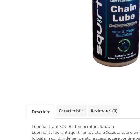
Accesorii
Diverse
Camere
Pompe
Încălțăminte
Cuvete (headset)
Produse întreținere
Frâne
Scaune copii
Frâne pe jantă
Scule și dispozitive
Discuri (rotoare)
Sisteme antifurt
Plăcuțe frână
Sonerii
Saboți
Suporți și portbagaje auto
Piese frâne
Frâne pe disc
Furci
Furci fixe
Piese furci
Furci cu suspensie
Caracteristici
Review-uri
(0)
Descriere
Ghidaje și întinzătoare lanț
Lubrifiant lant SQUIRT Temperatura Scazuta
Ghidoane și atașabile
Lubrifiantul de lant Squirt Temperatura Scazuta este o emul
Jante
folosita in conditii de temperatura scazuta, care contine pa