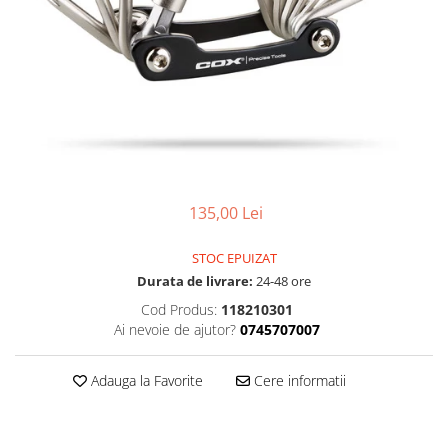
Accesorii
Diverse
Camere
Pompe
Încălțăminte
Cuvete (headset)
Produse întreținere
Frâne
Scaune copii
Frâne pe jantă
Scule și dispozitive
Discuri (rotoare)
Sisteme antifurt
Plăcuțe frână
Sonerii
Saboți
135,00 Lei
Suporți și portbagaje auto
Piese frâne
Frâne pe disc
STOC EPUIZAT
Furci
Durata de livrare:
24-48 ore
Furci fixe
Cod Produs:
118210301
Piese furci
Ai nevoie de ajutor?
0745707007
Furci cu suspensie
Ghidaje și întinzătoare lanț
Adauga la Favorite
Cere informatii
Ghidoane și atașabile
Jante