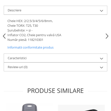
Lanțuri
Descriere
Za conectare rapidă
Manete Schimbător, Frâna, Combo
Cheie HEX: 2/2.5/3/4/5/6/8mm,
Cheie TORX: T25, T30
Manete frână
Șurubelnițe: + și -
Manete combo
Inflator CO2, Cheie pentru valvă USA
Număr piesă: 118210301
Piese manete
Manete schimbător
Informatii conformitate produs
Manșoane și ghidolină
Caracteristici
Ghidolină
Review-uri
(0)
Accesorii
Manșoane
Pedale
Pinioane
PRODUSE SIMILARE
Pipe
Roți