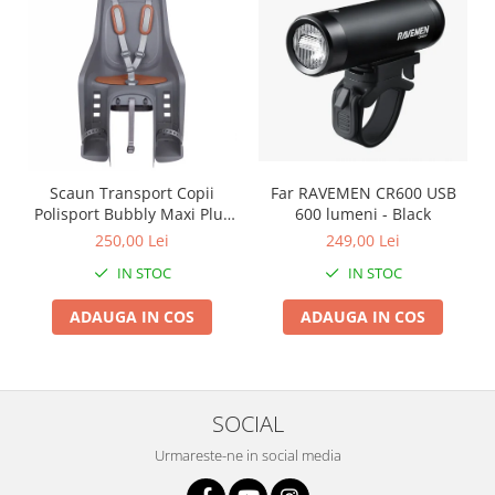
Roți spate
Set roți
Accesorii roți
Roți față
Schimbătoare
Schimbătoare față
Schimbătoare spate
Scaun Transport Copii
Far RAVEMEN CR600 USB
Piese schimbătoare
Polisport Bubbly Maxi Plus
600 lumeni - Black
CFS PRINDERE pe
Șei
250,00 Lei
249,00 Lei
PORTBAGAJ - Gri-Maro
Tije sa
IN STOC
IN STOC
Tije telescopice
ADAUGA IN COS
ADAUGA IN COS
Coliere tije șa
Manete tije telescopice
Piese tije sa
SOCIAL
Tije fixe
Tubeless și soluții anti-pană
Urmareste-ne in social media
Amortizoare spate