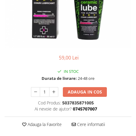
Accesorii
Diverse
Camere
Pompe
Încălțăminte
Cuvete (headset)
Produse întreținere
Frâne
Scaune copii
Frâne pe jantă
Scule și dispozitive
Discuri (rotoare)
Sisteme antifurt
Plăcuțe frână
Sonerii
59,00 Lei
Saboți
Suporți și portbagaje auto
Piese frâne
IN STOC
Frâne pe disc
Durata de livrare:
24-48 ore
Furci
ADAUGA IN COS
Furci fixe
Piese furci
Cod Produs:
5037835871005
Furci cu suspensie
Ai nevoie de ajutor?
0745707007
Ghidaje și întinzătoare lanț
Adauga la Favorite
Cere informatii
Ghidoane și atașabile
Jante