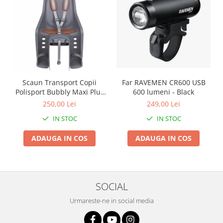
Roți spate
Set roți
Accesorii roți
Roți față
Schimbătoare
Schimbătoare față
Schimbătoare spate
Scaun Transport Copii
Far RAVEMEN CR600 USB
Polisport Bubbly Maxi Plus
600 lumeni - Black
Piese schimbătoare
CFS PRINDERE pe
250,00 Lei
249,00 Lei
Șei
PORTBAGAJ - Gri-Maro
IN STOC
IN STOC
Tije sa
ADAUGA IN COS
ADAUGA IN COS
Tije telescopice
Coliere tije șa
Manete tije telescopice
Piese tije sa
SOCIAL
Tije fixe
Urmareste-ne in social media
Tubeless și soluții anti-pană
Amortizoare spate