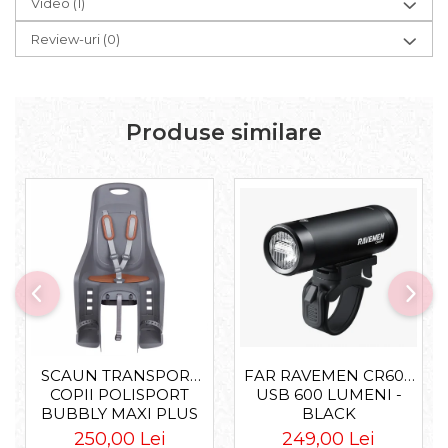
Video
(1)
Accesorii roți
Review-uri
(0)
Roți față
Schimbătoare
Schimbătoare față
Schimbătoare spate
Produse similare
Piese schimbătoare
Șei
Tije sa
Tije telescopice
Coliere tije șa
Manete tije telescopice
Piese tije sa
Tije fixe
Tubeless și soluții anti-pană
FAR RAVEMEN CR600
SCAUN TRANSPORT
Amortizoare spate
USB 600 LUMENI -
COPII POLISPORT
BLACK
BUBBLY MAXI PLUS
Arcuri
CFS PRINDERE PE
249,00 Lei
250,00 Lei
Groupset