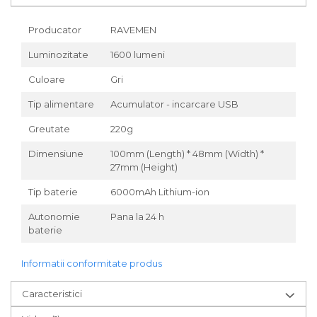
Za conectare rapidă
Producator
RAVEMEN
Manete Schimbător, Frâna,
Combo
Luminozitate
1600 lumeni
Manete frână
Culoare
Gri
Manete combo
Piese manete
Tip alimentare
Acumulator - incarcare USB
Manete schimbător
Greutate
220g
Manșoane și ghidolină
Dimensiune
100mm (Length) * 48mm (Width) *
Ghidolină
27mm (Height)
Accesorii
Tip baterie
6000mAh Lithium-ion
Manșoane
Pedale
Autonomie
Pana la 24 h
baterie
Pinioane
Pipe
Informatii conformitate produs
Roți
Caracteristici
Roți spate
Set roți