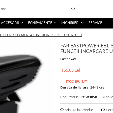
ACCESORII
ECHIPAMENTE
ÎNCHIRIERI
SERVICE
C 1 LED 900LUMENI 4 FUNCTII INCARCARE USB NEGRU
FAR EASTPOWER EBL-3
FUNCTII INCARCARE 
Eastpower
155,00 Lei
STOC EPUIZAT
Durata de livrare:
24-48 ore
Cod Produs:
POW3850
Ai nevo
Adauga la Favorite
Cere 