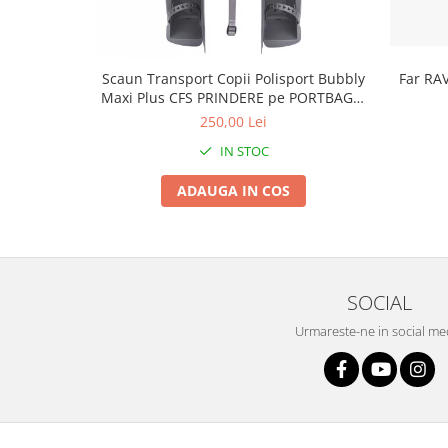
Roți spate
Set roți
Accesorii roți
Scaun Transport Copii Polisport Bubbly
Far RA
Roți față
Maxi Plus CFS PRINDERE pe PORTBAGAJ
Schimbătoare
- Gri-Maro
250,00 Lei
Schimbătoare față
IN STOC
Schimbătoare spate
Piese schimbătoare
ADAUGA IN COS
Șei
Tije sa
Tije telescopice
SOCIAL
Coliere tije șa
Manete tije telescopice
Urmareste-ne in social me
Piese tije sa
Tije fixe
Tubeless și soluții anti-pană
Amortizoare spate