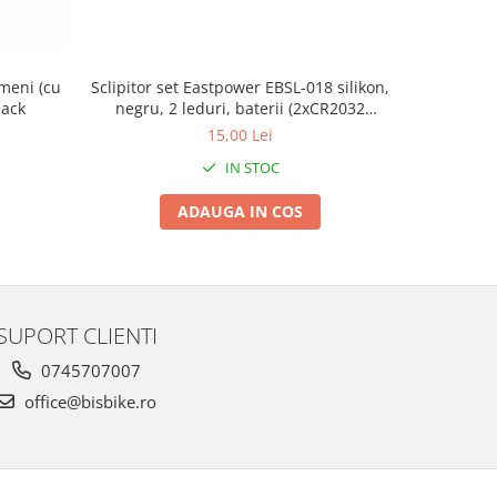
meni (cu
Sclipitor set Eastpower EBSL-018 silikon,
CHEIE PIN
lack
negru, 2 leduri, baterii (2xCR2032
L
incluse)
15,00 Lei
IN STOC
ADAUGA IN COS
SUPORT CLIENTI
0745707007
office@bisbike.ro