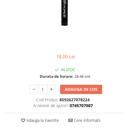
Accesorii
Diverse
Camere
Pompe
Încălțăminte
Cuvete (headset)
Produse întreținere
Frâne
Scaune copii
Frâne pe jantă
Scule și dispozitive
Discuri (rotoare)
Sisteme antifurt
Plăcuțe frână
Sonerii
Saboți
18,00 Lei
Suporți și portbagaje auto
Piese frâne
IN STOC
Frâne pe disc
Durata de livrare:
24-48 ore
Furci
Furci fixe
ADAUGA IN COS
Piese furci
Cod Produs:
8592627078224
Furci cu suspensie
Ai nevoie de ajutor?
0745707007
Ghidaje și întinzătoare lanț
Ghidoane și atașabile
Adauga la Favorite
Cere informatii
Jante