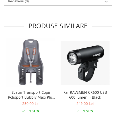
Roți spate
Review-uri
(0)
Set roți
Accesorii roți
Roți față
PRODUSE SIMILARE
Schimbătoare
Schimbătoare față
Schimbătoare spate
Piese schimbătoare
Șei
Tije sa
Tije telescopice
Coliere tije șa
Manete tije telescopice
Piese tije sa
Scaun Transport Copii
Far RAVEMEN CR600 USB
Polisport Bubbly Maxi Plus
600 lumeni - Black
Tije fixe
CFS PRINDERE pe
250,00 Lei
249,00 Lei
Tubeless și soluții anti-pană
PORTBAGAJ - Gri-Maro
IN STOC
IN STOC
Amortizoare spate