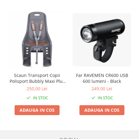
Roți spate
Set roți
Accesorii roți
Roți față
Schimbătoare
Schimbătoare față
Schimbătoare spate
Piese schimbătoare
Șei
Scaun Transport Copii
Far RAVEMEN CR600 USB
Tije sa
Polisport Bubbly Maxi Plus
600 lumeni - Black
Tije telescopice
CFS PRINDERE pe
250,00 Lei
249,00 Lei
PORTBAGAJ - Gri-Maro
Coliere tije șa
IN STOC
IN STOC
Manete tije telescopice
ADAUGA IN COS
ADAUGA IN COS
Piese tije sa
Tije fixe
Tubeless și soluții anti-pană
Amortizoare spate