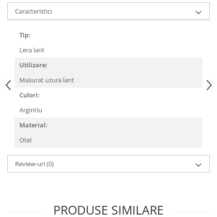
Caracteristici
Lanțuri
Za conectare rapidă
Tip:
Manete Schimbător, Frâna, Combo
Lera lant
Manete frână
Utilizare:
Manete combo
Piese manete
Masurat uzura lant
Manete schimbător
Culori:
Manșoane și ghidolină
Argintiu
Ghidolină
Material:
Accesorii
Otel
Manșoane
Pedale
Review-uri
(0)
Pinioane
Pipe
Roți
PRODUSE SIMILARE