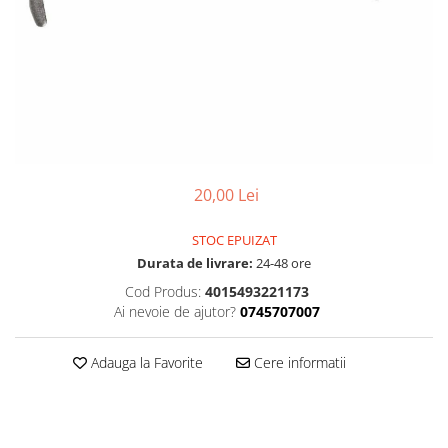
Accesorii
Diverse
Camere
Pompe
Încălțăminte
Cuvete (headset)
Produse întreținere
Frâne
Scaune copii
Frâne pe jantă
Scule și dispozitive
Discuri (rotoare)
Sisteme antifurt
Plăcuțe frână
Sonerii
Saboți
20,00 Lei
Suporți și portbagaje auto
Piese frâne
STOC EPUIZAT
Frâne pe disc
Durata de livrare:
24-48 ore
Furci
Cod Produs:
4015493221173
Furci fixe
Ai nevoie de ajutor?
0745707007
Piese furci
Furci cu suspensie
Adauga la Favorite
Cere informatii
Ghidaje și întinzătoare lanț
Ghidoane și atașabile
Jante