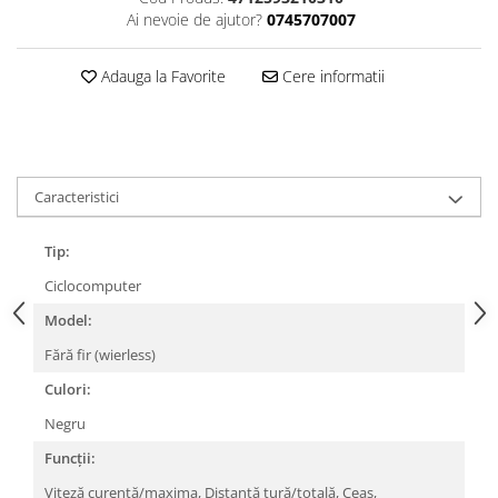
Ai nevoie de ajutor?
0745707007
Lanțuri
Za conectare rapidă
Adauga la Favorite
Cere informatii
Manete Schimbător, Frâna, Combo
Manete frână
Manete combo
Piese manete
Caracteristici
Manete schimbător
Manșoane și ghidolină
Tip:
Ghidolină
Ciclocomputer
Accesorii
Model:
Manșoane
Fără fir (wierless)
Pedale
Culori:
Pinioane
Negru
Pipe
Funcții:
Roți
Viteză curentă/maxima, Distanță tură/totală, Ceas,