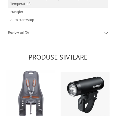
Roți spate
Temperatură
Set roți
Funcție:
Accesorii roți
Auto start/stop
Roți față
Schimbătoare
Review-uri
(0)
Schimbătoare față
Schimbătoare spate
Piese schimbătoare
PRODUSE SIMILARE
Șei
Tije sa
Tije telescopice
Coliere tije șa
Manete tije telescopice
Piese tije sa
Tije fixe
Tubeless și soluții anti-pană
Amortizoare spate