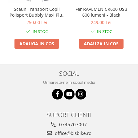
Arcuri
Scaun Transport Copii
Far RAVEMEN CR600 USB
Groupset
Polisport Bubbly Maxi Plus
600 lumeni - Black
CFS PRINDERE pe
250,00 Lei
249,00 Lei
PORTBAGAJ - Gri-Maro
IN STOC
IN STOC
ADAUGA IN COS
ADAUGA IN COS
SOCIAL
Urmareste-ne in social media
SUPORT CLIENTI
0745707007
office@bisbike.ro