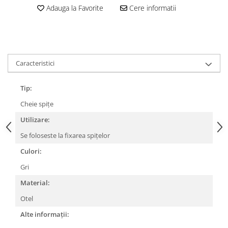
Adauga la Favorite
Cere informatii
Lanțuri
Za conectare rapidă
Manete Schimbător, Frâna, Combo
Manete frână
Caracteristici
Manete combo
Piese manete
Tip:
Manete schimbător
Cheie spițe
Manșoane și ghidolină
Utilizare:
Ghidolină
Se foloseste la fixarea spițelor
Accesorii
Culori:
Manșoane
Pedale
Gri
Pinioane
Material:
Pipe
Otel
Roți
Alte informații: