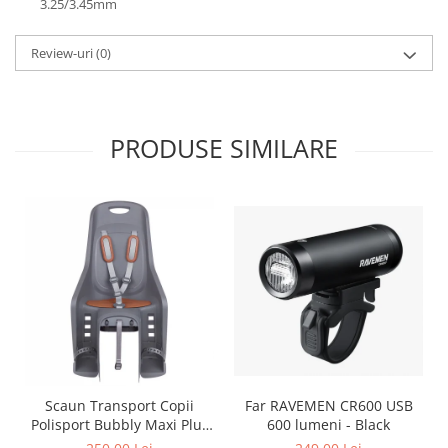
Roți spate
3.25/3.45mm
Set roți
Review-uri
(0)
Accesorii roți
Roți față
Schimbătoare
Schimbătoare față
PRODUSE SIMILARE
Schimbătoare spate
Piese schimbătoare
Șei
Tije sa
Tije telescopice
Coliere tije șa
Manete tije telescopice
Piese tije sa
Tije fixe
Scaun Transport Copii
Far RAVEMEN CR600 USB
Tubeless și soluții anti-pană
Polisport Bubbly Maxi Plus
600 lumeni - Black
Amortizoare spate
CFS PRINDERE pe