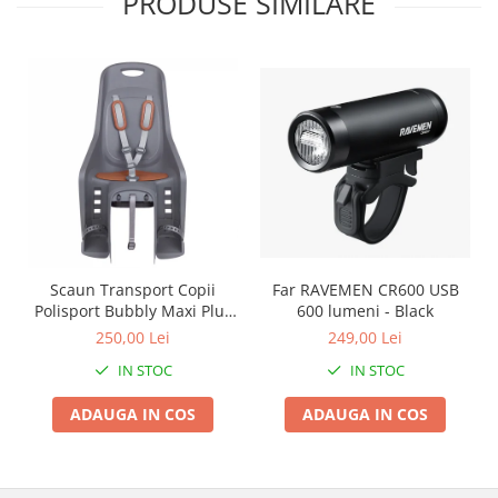
PRODUSE SIMILARE
Roți spate
Set roți
Accesorii roți
Roți față
Schimbătoare
Schimbătoare față
Schimbătoare spate
Piese schimbătoare
Șei
Tije sa
Scaun Transport Copii
Far RAVEMEN CR600 USB
Tije telescopice
Polisport Bubbly Maxi Plus
600 lumeni - Black
CFS PRINDERE pe
Coliere tije șa
250,00 Lei
249,00 Lei
PORTBAGAJ - Gri-Maro
Manete tije telescopice
IN STOC
IN STOC
Piese tije sa
ADAUGA IN COS
ADAUGA IN COS
Tije fixe
Tubeless și soluții anti-pană
Amortizoare spate