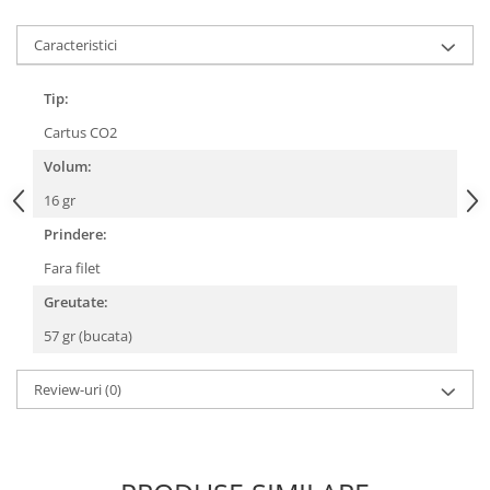
Lanțuri
Caracteristici
Za conectare rapidă
Manete Schimbător, Frâna, Combo
Tip:
Manete frână
Cartus CO2
Manete combo
Volum:
Piese manete
16 gr
Manete schimbător
Prindere:
Manșoane și ghidolină
Fara filet
Ghidolină
Accesorii
Greutate:
Manșoane
57 gr (bucata)
Pedale
Review-uri
(0)
Pinioane
Pipe
Roți