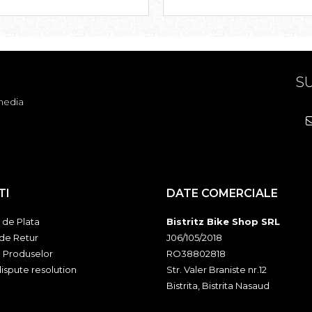
SU
media
TI
DATE COMERCIALE
de Plata
Bistritz Bike Shop SRL
 de Retur
J06/105/2018
a Produselor
RO38802818
ispute resolution
Str. Valer Braniste nr.12
Bistrita, Bistrita Nasaud