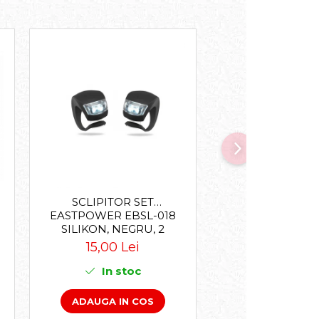
SCLIPITOR SET
CHEIE PINIOANE
EASTPOWER EBSL-018
BBB BTL01
SILIKON, NEGRU, 2
LOCKPLUG BTL-
LEDURI, BATERII
15,00 Lei
55,00 Le
(2XCR2032 INCLUSE)
In stoc
In sto
ADAUGA IN COS
ADAUGA IN 