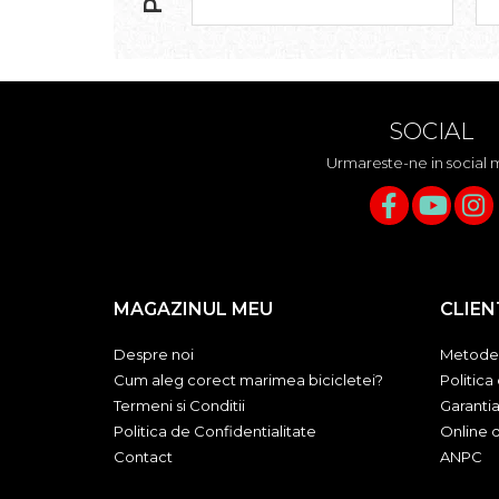
Accesorii roți
Roți față
Schimbătoare
Schimbătoare față
SOCIAL
Schimbătoare spate
Urmareste-ne in social 
Piese schimbătoare
Șei
Tije sa
Tije telescopice
Coliere tije șa
MAGAZINUL MEU
CLIEN
Manete tije telescopice
Piese tije sa
Despre noi
Metode 
Tije fixe
Cum aleg corect marimea bicicletei?
Politica
Tubeless și soluții anti-pană
Termeni si Conditii
Garanti
Amortizoare spate
Politica de Confidentialitate
Online d
Contact
ANPC
Arcuri
Groupset