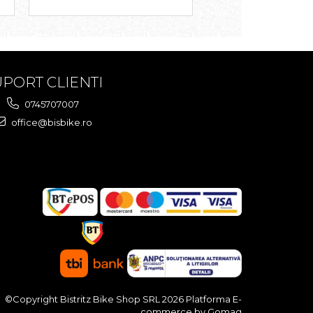
PORT CLIENTI
0745707007
office@bisbike.ro
©Copyright Bistritz Bike Shop SRL 2026
Platforma E-
commerce by Gomag