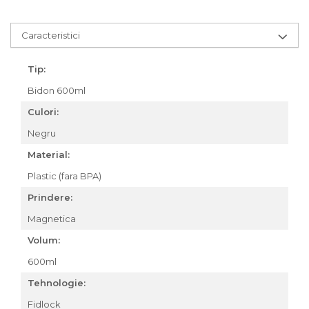
Za conectare rapidă
Manete Schimbător, Frâna,
Caracteristici
Combo
Manete frână
Tip:
Manete combo
Bidon 600ml
Piese manete
Culori:
Manete schimbător
Manșoane și ghidolină
Negru
Ghidolină
Material:
Accesorii
Plastic (fara BPA)
Manșoane
Prindere:
Pedale
Magnetica
Pinioane
Volum:
Pipe
600ml
Roți
Tehnologie:
Roți spate
Fidlock
Set roți