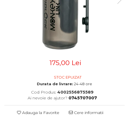
Accesorii
Diverse
Camere
Pompe
Încălțăminte
Cuvete (headset)
Produse întreținere
Frâne
Scaune copii
Frâne pe jantă
Scule și dispozitive
Discuri (rotoare)
Plăcuțe frână
Sisteme antifurt
Saboți
Sonerii
Piese frâne
Suporți și portbagaje auto
175,00 Lei
Frâne pe disc
Furci
STOC EPUIZAT
Furci fixe
Durata de livrare:
24-48 ore
Piese furci
Cod Produs:
4002556875589
Furci cu suspensie
Ai nevoie de ajutor?
0745707007
Ghidaje și întinzătoare lanț
Ghidoane și atașabile
Adauga la Favorite
Cere informatii
Jante
Lanțuri