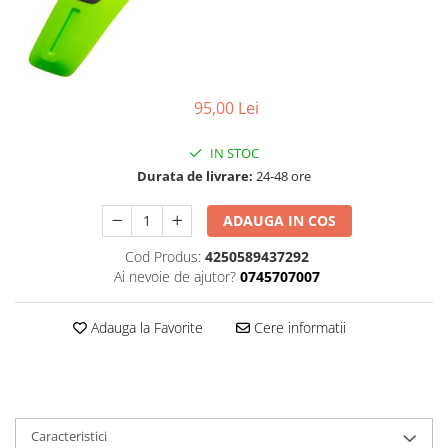
Accesorii
Diverse
Camere
Pompe
Încălțăminte
Cuvete (headset)
Produse întreținere
Frâne
Scaune copii
95,00 Lei
Frâne pe jantă
Scule și dispozitive
Discuri (rotoare)
Sisteme antifurt
IN STOC
Plăcuțe frână
Durata de livrare:
24-48 ore
Sonerii
Saboți
Suporți și portbagaje auto
Piese frâne
ADAUGA IN COS
Frâne pe disc
Cod Produs:
4250589437292
Furci
Ai nevoie de ajutor?
0745707007
Furci fixe
Adauga la Favorite
Cere informatii
Piese furci
Furci cu suspensie
Ghidaje și întinzătoare lanț
Ghidoane și atașabile
Caracteristici
Jante