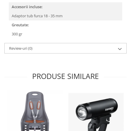
Roți spate
Accesorii incluse:
Set roți
Adaptor tub furca 18 - 35 mm
Accesorii roți
Roți față
Greutate:
Schimbătoare
300 gr
Schimbătoare față
Schimbătoare spate
Review-uri
(0)
Piese schimbătoare
Șei
Tije sa
PRODUSE SIMILARE
Tije telescopice
Coliere tije șa
Manete tije telescopice
Piese tije sa
Tije fixe
Tubeless și soluții anti-pană
Amortizoare spate