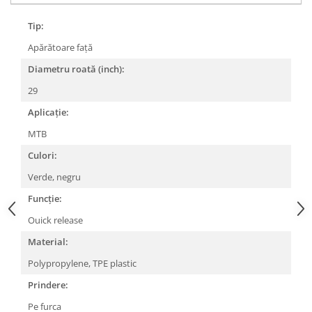
Lanțuri
Tip:
Za conectare rapidă
Apărătoare față
Manete Schimbător, Frâna, Combo
Diametru roată (inch):
Manete frână
29
Manete combo
Aplicație:
Piese manete
Manete schimbător
MTB
Manșoane și ghidolină
Culori:
Ghidolină
Verde, negru
Accesorii
Funcție:
Manșoane
Ouick release
Pedale
Material:
Pinioane
Polypropylene, TPE plastic
Pipe
Prindere:
Roți
Pe furca