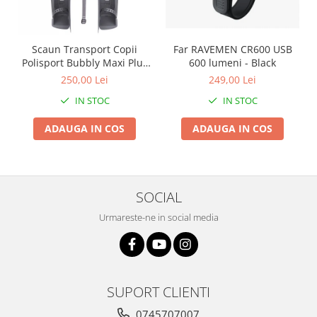
Arcuri
Groupset
Scaun Transport Copii
Far RAVEMEN CR600 USB
Polisport Bubbly Maxi Plus
600 lumeni - Black
CFS PRINDERE pe
250,00 Lei
249,00 Lei
PORTBAGAJ - Gri-Maro
IN STOC
IN STOC
ADAUGA IN COS
ADAUGA IN COS
SOCIAL
Urmareste-ne in social media
SUPORT CLIENTI
0745707007