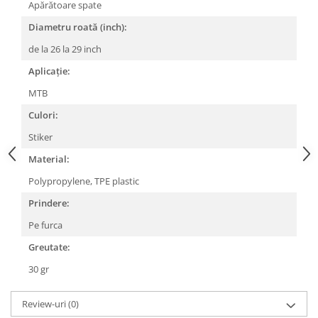
Apărătoare spate
Lanțuri
Diametru roată (inch):
Za conectare rapidă
de la 26 la 29 inch
Manete Schimbător, Frâna, Combo
Aplicație:
Manete frână
MTB
Manete combo
Culori:
Piese manete
Manete schimbător
Stiker
Manșoane și ghidolină
Material:
Ghidolină
Polypropylene, TPE plastic
Accesorii
Prindere:
Manșoane
Pe furca
Pedale
Greutate:
Pinioane
30 gr
Pipe
Roți
Review-uri
(0)