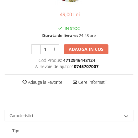
Accesorii
Diverse
Camere
Pompe
Încălțăminte
49,00 Lei
Cuvete (headset)
Produse întreținere
Frâne
Scaune copii
IN STOC
Frâne pe jantă
Durata de livrare:
24-48 ore
Scule și dispozitive
Discuri (rotoare)
Sisteme antifurt
ADAUGA IN COS
Plăcuțe frână
Sonerii
Saboți
Cod Produs:
4712946448124
Suporți și portbagaje auto
Ai nevoie de ajutor?
0745707007
Piese frâne
Frâne pe disc
Adauga la Favorite
Cere informatii
Furci
Furci fixe
Piese furci
Furci cu suspensie
Caracteristici
Ghidaje și întinzătoare lanț
Ghidoane și atașabile
Tip:
Jante